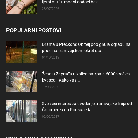
ljetni outfit: modni dodaci bez...
28/07/2026
POPULARNI POSTOVI
Drama u Prečkom: Obitelj podignula ogradu na
pruzi na tramvajskom okretištu
01/10/2019
Žena u Zapruđu u kolica natrpala 6000 vrećica
kvasca: “Kako vas...
19/03/2020
Sve veći interes za uvođenje tramvajske linije od
Črnomerca do Podsuseda
02/02/2017