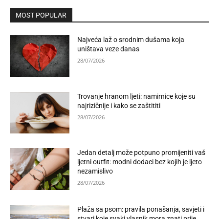
MOST POPULAR
Najveća laž o srodnim dušama koja
uništava veze danas
28/07/2026
Trovanje hranom ljeti: namirnice koje su
najrizičnije i kako se zaštititi
28/07/2026
Jedan detalj može potpuno promijeniti vaš
ljetni outfit: modni dodaci bez kojih je ljeto
nezamislivo
28/07/2026
Plaža sa psom: pravila ponašanja, savjeti i
stvari koje svaki vlasnik mora znati prije