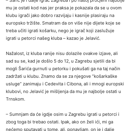
– Šarić je i dalje igrač Zagreba i po našoj procjeni najbolje
mu je ostati kod nas jer praksa je pokazala da se u ovom
klubu igrači jako dobro razvijaju i kasnije plasiraju na
europsko tržište. Smatram da on više nije dijete koje se
treba učiti igrati košarku, nego je igrač koji zaslužuje
igrati u petorci našeg kluba – kazao je Jelavić.
Nažalost, iz kluba ranije nisu dolazile ovakve izjave, ali
sad su se, kad je došlo 5 do 12, u Zagrebu sjetili da bi
mogli Šarića gurnuti u petorku i pokušati ga na taj način
zadržati u klubu. Znamo da se za njegove ”košarkaške
usluge” zanimaju i Cedevita i Cibona, ali i mnogi europski
klubovi, no Jelavić je mišljenja da mu je najbolje ostati u
Trnskom.
– Sumnjam da će igdje osim u Zagrebu igrati u petorci i
zbog toga bi trebao ostati. Ipak, ako on želi ići, mi ga
nećemo sputavati u tome, ali, ponavljam, on je i dalje