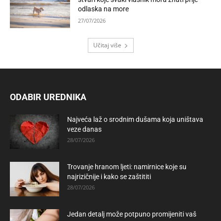
odlaska na more
27/07/2026
Učitaj više
ODABIR UREDNIKA
Najveća laž o srodnim dušama koja uništava
veze danas
28/07/2026
Trovanje hranom ljeti: namirnice koje su
najrizičnije i kako se zaštititi
28/07/2026
Jedan detalj može potpuno promijeniti vaš