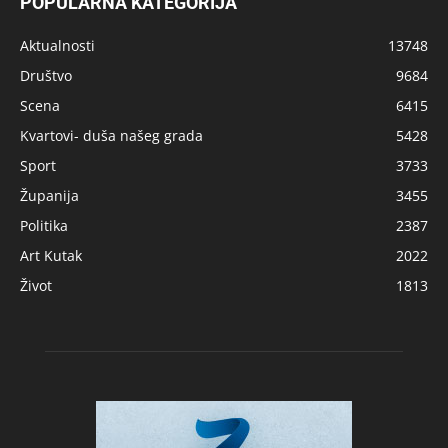
POPULARNA KATEGORIJA
Aktualnosti
13748
Društvo
9684
Scena
6415
Kvartovi- duša našeg grada
5428
Sport
3733
Županija
3455
Politika
2387
Art Kutak
2022
Život
1813