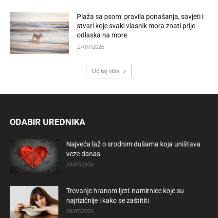
Plaža sa psom: pravila ponašanja, savjeti i
stvari koje svaki vlasnik mora znati prije
odlaska na more
27/07/2026
Učitaj više
ODABIR UREDNIKA
Najveća laž o srodnim dušama koja uništava
veze danas
28/07/2026
Trovanje hranom ljeti: namirnice koje su
najrizičnije i kako se zaštititi
28/07/2026