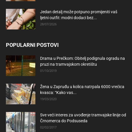
Jedan detalj može potpuno promijeniti vaš
ljetni outfit: modni dodaci bez...
28/07/2026
POPULARNI POSTOVI
Drama u Prečkom: Obitelj podignula ogradu na
pruzi na tramvajskom okretištu
01/10/2019
Žena u Zapruđu u kolica natrpala 6000 vrećica
kvasca: “Kako vas...
19/03/2020
Sve veći interes za uvođenje tramvajske linije od
Črnomerca do Podsuseda
02/02/2017