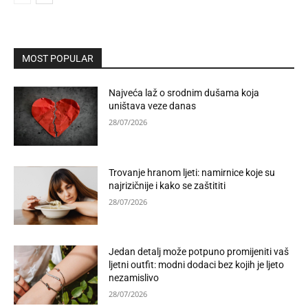
MOST POPULAR
Najveća laž o srodnim dušama koja
uništava veze danas
28/07/2026
Trovanje hranom ljeti: namirnice koje su
najrizičnije i kako se zaštititi
28/07/2026
Jedan detalj može potpuno promijeniti vaš
ljetni outfit: modni dodaci bez kojih je ljeto
nezamislivo
28/07/2026