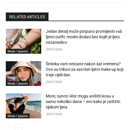
RELATED ARTICLES
Jedan detalj može potpuno promijeniti vaš
ljetni outfit: modni dodaci bez kojih je ljeto
nezamislivo
28/07/2026
Moda i ljepota
Šminka vam nestane nakon sat vremena?
Ovo su trikovi za savršen ljetni make-up koji
traje cijeli dan
26/07/2026
Moda i ljepota
More, sunce i klor mogu uništiti kosu u
samo nekoliko dana – evo kako je zaštititi
tijekom ljeta
20/07/2026
Moda i ljepota