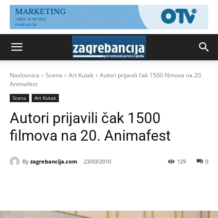
Naslovnica
Scena
Art Kutak
Autori prijavili čak 1500 filmova na 20.
Animafest
Scena
Art Kutak
Autori prijavili čak 1500
filmova na 20. Animafest
By
zagrebancija.com
23/03/2010
129
0