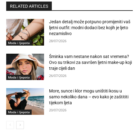
RELATED ARTICLES
Jedan detalj može potpuno promijeniti vaš
ljetni outfit: modni dodaci bez kojih je ljeto
nezamislivo
28/07/2026
Moda i ljepota
Šminka vam nestane nakon sat vremena?
Ovo su trikovi za savršen ljetni make-up koji
traje cijeli dan
26/07/2026
Moda i ljepota
More, sunce i klor mogu uništiti kosu u
samo nekoliko dana – evo kako je zaštititi
tijekom ljeta
20/07/2026
Moda i ljepota