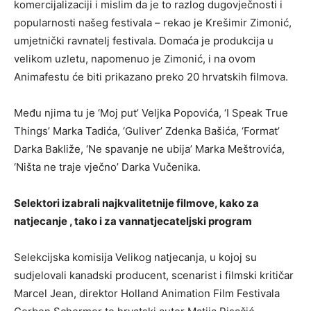
komercijalizaciji i mislim da je to razlog dugovječnosti i
popularnosti našeg festivala – rekao je Krešimir Zimonić,
umjetnički ravnatelj festivala. Domaća je produkcija u
velikom uzletu, napomenuo je Zimonić, i na ovom
Animafestu će biti prikazano preko 20 hrvatskih filmova.
Među njima tu je ‘Moj put’ Veljka Popovića, ‘I Speak True
Things’ Marka Tadića, ‘Guliver’ Zdenka Bašića, ‘Format’
Darka Bakliže, ‘Ne spavanje ne ubija’ Marka Meštrovića,
‘Ništa ne traje vječno’ Darka Vučenika.
Selektori izabrali najkvalitetnije filmove, kako za
natjecanje , tako i za vannatjecateljski program
Selekcijska komisija Velikog natjecanja, u kojoj su
sudjelovali kanadski producent, scenarist i filmski kritičar
Marcel Jean, direktor Holland Animation Film Festivala