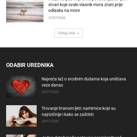
stvari koje svaki vlasnik mora znati prije
odlaska na more
27/07/2026
Učitaj više
ODABIR UREDNIKA
Najveća laž o srodnim dušama koja uništava
veze danas
28/07/2026
Trovanje hranom ljeti: namirnice koje su
najrizičnije i kako se zaštititi
28/07/2026