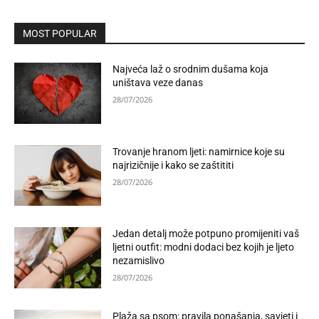
MOST POPULAR
Najveća laž o srodnim dušama koja
uništava veze danas
28/07/2026
Trovanje hranom ljeti: namirnice koje su
najrizičnije i kako se zaštititi
28/07/2026
Jedan detalj može potpuno promijeniti vaš
ljetni outfit: modni dodaci bez kojih je ljeto
nezamislivo
28/07/2026
Plaža sa psom: pravila ponašanja, savjeti i