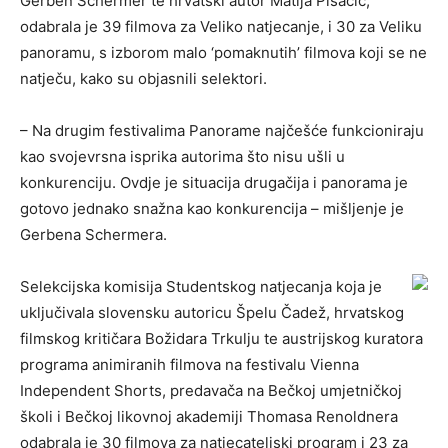
Gerben Schermer te hrvatski autor Matija Pisačić,
odabrala je 39 filmova za Veliko natjecanje, i 30 za Veliku
panoramu, s izborom malo ‘pomaknutih’ filmova koji se ne
natječu, kako su objasnili selektori.
– Na drugim festivalima Panorame najčešće funkcioniraju
kao svojevrsna isprika autorima što nisu ušli u
konkurenciju. Ovdje je situacija drugačija i panorama je
gotovo jednako snažna kao konkurencija – mišljenje je
Gerbena Schermera.
Selekcijska komisija Studentskog natjecanja koja je
uključivala slovensku autoricu Špelu Čadež, hrvatskog
filmskog kritičara Božidara Trkulju te austrijskog kuratora
programa animiranih filmova na festivalu Vienna
Independent Shorts, predavača na Bečkoj umjetničkoj
školi i Bečkoj likovnoj akademiji Thomasa Renoldnera
odabrala je 30 filmova za natjecateljski program i 23 za