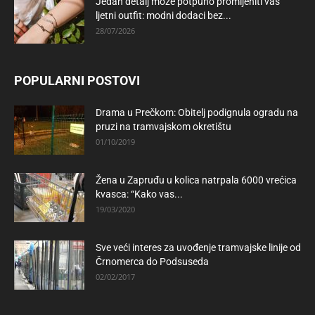
Jedan detalj može potpuno promijeniti vaš
ljetni outfit: modni dodaci bez...
28/07/2026
POPULARNI POSTOVI
Drama u Prečkom: Obitelj podignula ogradu na
pruzi na tramvajskom okretištu
01/10/2019
Žena u Zapruđu u kolica natrpala 6000 vrećica
kvasca: “Kako vas...
19/03/2020
Sve veći interes za uvođenje tramvajske linije od
Črnomerca do Podsuseda
02/02/2017