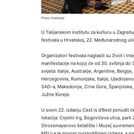
Press materijal
U Talijanskom institutu za kulturu u Zagrebu
festivala u Hrvatskoj, 22. Međunarodnog ulič
Organizatori festivala naglasili su život i i
manifestacije na kojoj će od 30. svibnja do 3
svijeta: Italije, Australije, Argentine, Belgij
Hercegovine, Rumunjske, Italije, Ujedinjeno
SAD-a, Makedonije, Crne Gore, Španjolske, Ve
Južne Koreje.
U svom 22. izdanju Cest is d’Best ponudit 
lokacija: Cvjetni trg, Bogovićeva ulica, park 
Strossmayerovo šetalište i Muzej suvreme
MSU-a je novost ovogodišnjeg izdanja, a na k