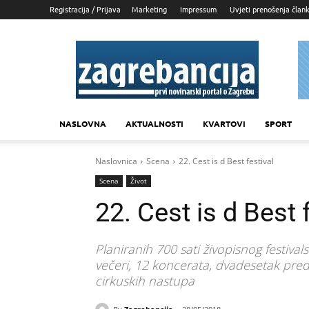
Registracija / Prijava
Marketing
Impressum
Uvjeti prenošenja član
Zagrebancija
NASLOVNA
AKTUALNOSTI
KVARTOVI
SPORT
Naslovnica
Scena
22. Cest is d Best festival
Scena
Život
22. Cest is d Best 
Planiranih 700 sati živopisnog festiva
večeri, 12 koncerata, dvadesetak preds
cirkuskih nastupa