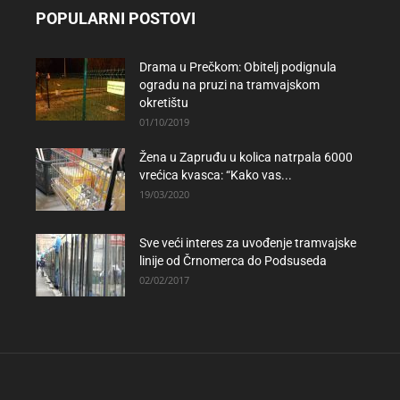
POPULARNI POSTOVI
Drama u Prečkom: Obitelj podignula
ogradu na pruzi na tramvajskom
okretištu
01/10/2019
Žena u Zapruđu u kolica natrpala 6000
vrećica kvasca: “Kako vas...
19/03/2020
Sve veći interes za uvođenje tramvajske
linije od Črnomerca do Podsuseda
02/02/2017