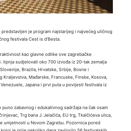
 predstavljen je program najstarijeg i najvećeg uličnog
nog festivala Cest is d’Besta.
nteraktivnost kao glavne odlike ove zagrebačke
. lipnja sudjelovati oko 700 izvođa iz 20-tak zemalja
e, Slovenije, Brazila, Hrvatske, Srbije, Bosne i
g Kraljevstva, Mađarske, Francuske, Finske, Kosova,
nezuele, Japana i prvi puta u povijesti festivala iz
će puno zabavnog i edukativnog sadržaja na čak osam
Zrinjevac, Trg bana J. Jelačića, EU trg, Tkalčićeva ulica,
ne umjetnosti u Novom Zagrebu. Pozornica pored
ojoj je prije nekoliko dana zavijorilo 56 festivalskih