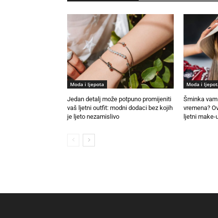
Moda i ljepota
Moda i ljepot
Jedan detalj može potpuno promijeniti
Šminka vam 
vaš ljetni outfit: modni dodaci bez kojih
vremena? Ovo
je ljeto nezamislivo
ljetni make-u