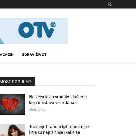
AGAZIN
ZDRAV ŽIVOT
MOST POPULAR
Najveća laž o srodnim dušama
koja uništava veze danas
28/07/2026
Trovanje hranom ljeti: namirnice
koje su najrizičnije i kako se