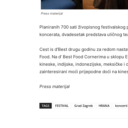
Press materijal
Planiranih 700 sati živopisnog festivalskog 
koncerata, dvadesetak predstava uličnog teat
Cest is d’Best drugu godinu za redom nasta
Food. Na d’ Best Food Cornerima u sklopu EU 
kineske, indijske, indonezijske, meksičke i
zainteresirani moći prijepodne doći na kines
Press materijal
TAGS
FESTIVAL
Grad Zagreb
HRANA
koncerti