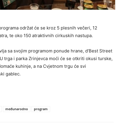
programa održat će se kroz 5 plesnih večeri, 12
ra, te oko 150 atraktivnih cirkuskih nastupa.
vlja sa svojim programom ponude hrane, d’Best Street
trga i parka Zrinjevca moći će se otkriti okusi turske,
 domaće kuhinje, a na Cvjetnom trgu će svi
ki gablec.
međunarodno
program