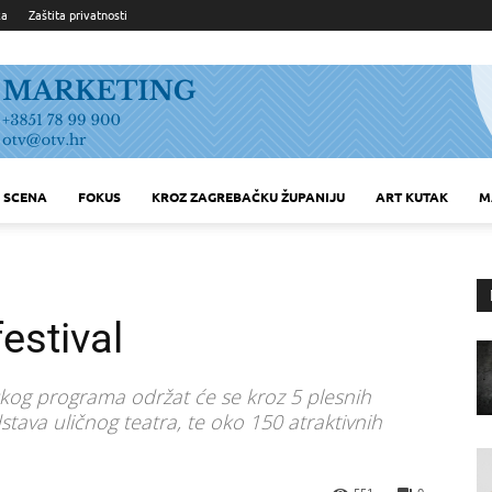
ka
Zaštita privatnosti
SCENA
FOKUS
KROZ ZAGREBAČKU ŽUPANIJU
ART KUTAK
M
festival
lskog programa održat će se kroz 5 plesnih
tava uličnog teatra, te oko 150 atraktivnih