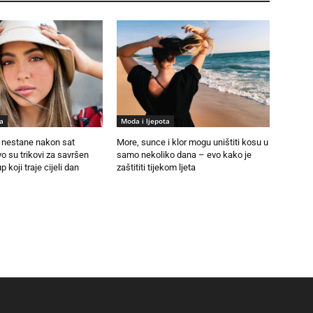
a
Moda i ljepota
nestane nakon sat
More, sunce i klor mogu uništiti kosu u
 su trikovi za savršen
samo nekoliko dana – evo kako je
p koji traje cijeli dan
zaštititi tijekom ljeta