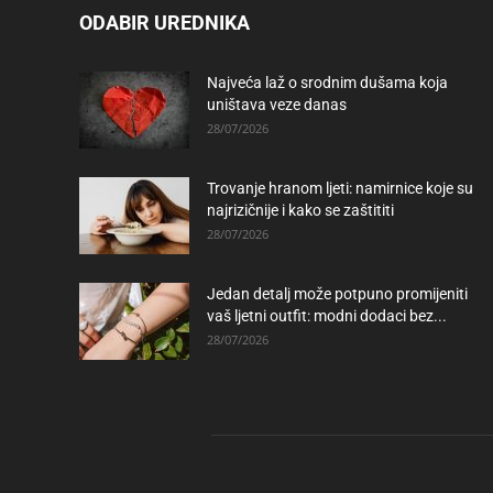
ODABIR UREDNIKA
Najveća laž o srodnim dušama koja
uništava veze danas
28/07/2026
Trovanje hranom ljeti: namirnice koje su
najrizičnije i kako se zaštititi
28/07/2026
Jedan detalj može potpuno promijeniti
vaš ljetni outfit: modni dodaci bez...
28/07/2026