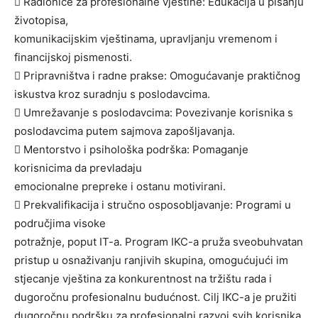
 Radionice za profesionalne vještine: Edukacija u pisanju
životopisa,
komunikacijskim vještinama, upravljanju vremenom i
financijskoj pismenosti.
 Pripravništva i radne prakse: Omogućavanje praktičnog
iskustva kroz suradnju s poslodavcima.
 Umrežavanje s poslodavcima: Povezivanje korisnika s
poslodavcima putem sajmova zapošljavanja.
 Mentorstvo i psihološka podrška: Pomaganje
korisnicima da prevladaju
emocionalne prepreke i ostanu motivirani.
 Prekvalifikacija i stručno osposobljavanje: Programi u
područjima visoke
potražnje, poput IT-a. Program IKC-a pruža sveobuhvatan
pristup u osnaživanju ranjivih skupina, omogućujući im
stjecanje vještina za konkurentnost na tržištu rada i
dugoročnu profesionalnu budućnost. Cilj IKC-a je pružiti
dugoročnu podršku za profesionalni razvoj svih korisnika,