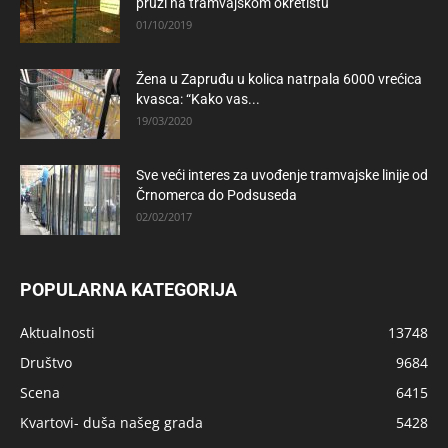
pruzi na tramvajskom okretištu
01/10/2019
Žena u Zapruđu u kolica natrpala 6000 vrećica
kvasca: “Kako vas...
19/03/2020
Sve veći interes za uvođenje tramvajske linije od
Črnomerca do Podsuseda
02/02/2017
POPULARNA KATEGORIJA
Aktualnosti
13748
Društvo
9684
Scena
6415
Kvartovi- duša našeg grada
5428