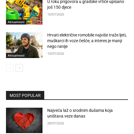
U roku prigovora u gradske vrtiće upisano
još 150 djece
10/07/2026
Aktualnosti
Hrvati električne romobile najviše traže ljeti,
muškarci ih voze češće, a interes je manji
nego ranije
10/07/2026
Aktualnosti
MOST POPULAR
Najveća laž o srodnim dušama koja
uništava veze danas
28/07/2026