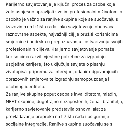
Karijerno savjetovanje je ključni proces za osobe koje
žele uspješno upravljati svojim profesionalnim životom, a
osobito je važno za ranjive skupine koje se suočavaju s
izazovima na tržištu rada. Iako savjetovanje obuhvaća
raznovrsne aspekte, najvažniji cilj je pružiti korisnicima
smjernice i podršku u prepoznavanju i ostvarivanju svojih
profesionalnih ciljeva. Karijerno savjetovanje pomaže
korisnicima razviti vještine potrebne za izgradnju
uspješne karijere, što uključuje savjete o pisanju
životopisa, pripremu za intervjue, odabir odgovarajućih
obrazovnih smjerova te izgradnju samopouzdanja i
osobnog identiteta.
Za ranjive skupine poput osoba s invaliditetom, mladih,
NEET skupine, dugotrajno nezaposlenih, žena i branitelja,
karijerno savjetovanje predstavlja osnovni alat za
prevladavanje prepreka na tržištu rada i osiguranje
socijalne integracije. Ranjive skupine suočavaju se s