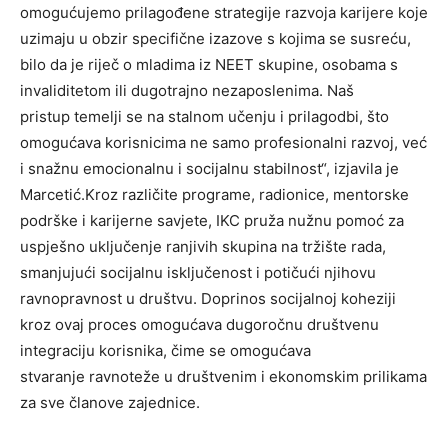
omogućujemo prilagođene strategije razvoja karijere koje
uzimaju u obzir specifične izazove s kojima se susreću,
bilo da je riječ o mladima iz NEET skupine, osobama s
invaliditetom ili dugotrajno nezaposlenima. Naš
pristup temelji se na stalnom učenju i prilagodbi, što
omogućava korisnicima ne samo profesionalni razvoj, već
i snažnu emocionalnu i socijalnu stabilnost“, izjavila je
Marcetić.Kroz različite programe, radionice, mentorske
podrške i karijerne savjete, IKC pruža nužnu pomoć za
uspješno uključenje ranjivih skupina na tržište rada,
smanjujući socijalnu isključenost i potičući njihovu
ravnopravnost u društvu. Doprinos socijalnoj koheziji
kroz ovaj proces omogućava dugoročnu društvenu
integraciju korisnika, čime se omogućava
stvaranje ravnoteže u društvenim i ekonomskim prilikama
za sve članove zajednice.