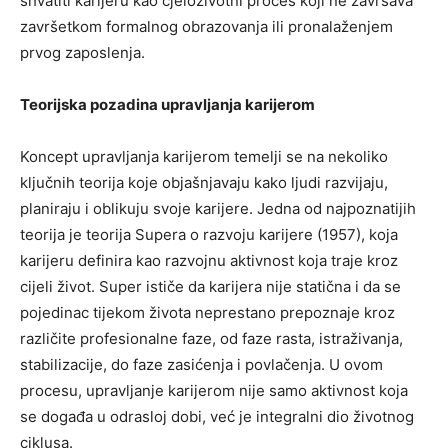
shvatiti karijeru kao cjeloživotni proces koji ne završava
završetkom formalnog obrazovanja ili pronalaženjem
prvog zaposlenja.
Teorijska pozadina upravljanja karijerom
Koncept upravljanja karijerom temelji se na nekoliko
ključnih teorija koje objašnjavaju kako ljudi razvijaju,
planiraju i oblikuju svoje karijere. Jedna od najpoznatijih
teorija je teorija Supera o razvoju karijere (1957), koja
karijeru definira kao razvojnu aktivnost koja traje kroz
cijeli život. Super ističe da karijera nije statična i da se
pojedinac tijekom života neprestano prepoznaje kroz
različite profesionalne faze, od faze rasta, istraživanja,
stabilizacije, do faze zasićenja i povlačenja. U ovom
procesu, upravljanje karijerom nije samo aktivnost koja
se događa u odrasloj dobi, već je integralni dio životnog
ciklusa.