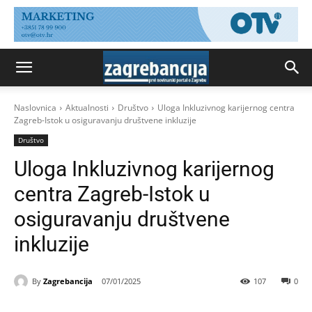
Naslovnica
Aktualnosti
Društvo
Uloga Inkluzivnog karijernog centra
Zagreb-Istok u osiguravanju društvene inkluzije
Društvo
Uloga Inkluzivnog karijernog
centra Zagreb-Istok u
osiguravanju društvene
inkluzije
By
Zagrebancija
07/01/2025
107
0