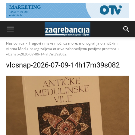
Naslovnica
Tragovi rimske moći uz more: monografija o antičkim
vilama Medulinskog zaljeva otkriva zaboravljenu povijest prostora
vlcsnap-2026-07-09-14h17m39s082
vlcsnap-2026-07-09-14h17m39s082