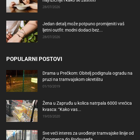
najrizičnije i kako se zaštititi
28/07/2026
Jedan detalj može potpuno promijeniti vaš
ljetni outfit: modni dodaci bez...
28/07/2026
POPULARNI POSTOVI
Drama u Prečkom: Obitelj podignula ogradu na
pruzi na tramvajskom okretištu
01/10/2019
Žena u Zapruđu u kolica natrpala 6000 vrećica
kvasca: “Kako vas...
19/03/2020
Sve veći interes za uvođenje tramvajske linije od
Črnomerca do Podsuseda