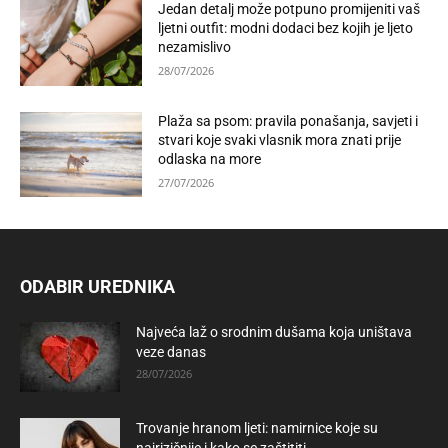
Jedan detalj može potpuno promijeniti vaš
ljetni outfit: modni dodaci bez kojih je ljeto
nezamislivo
28/07/2026
Plaža sa psom: pravila ponašanja, savjeti i
stvari koje svaki vlasnik mora znati prije
odlaska na more
27/07/2026
ODABIR UREDNIKA
Najveća laž o srodnim dušama koja uništava
veze danas
28/07/2026
Trovanje hranom ljeti: namirnice koje su