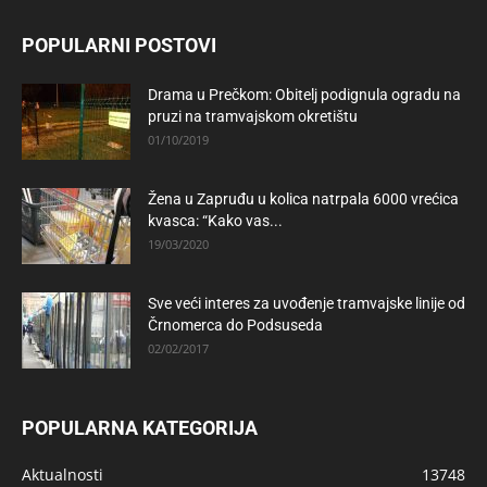
POPULARNI POSTOVI
Drama u Prečkom: Obitelj podignula ogradu na
pruzi na tramvajskom okretištu
01/10/2019
Žena u Zapruđu u kolica natrpala 6000 vrećica
kvasca: “Kako vas...
19/03/2020
Sve veći interes za uvođenje tramvajske linije od
Črnomerca do Podsuseda
02/02/2017
POPULARNA KATEGORIJA
Aktualnosti
13748