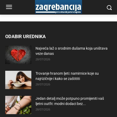
ODABIR UREDNIKA
Najveća laž o srodnim dušama koja uništava
veze danas
28/07/2026
Trovanje hranom ljeti: namirnice koje su
najrizičnije i kako se zaštititi
28/07/2026
Jedan detalj može potpuno promijeniti vaš
ljetni outfit: modni dodaci bez...
28/07/2026