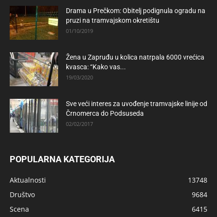
Drama u Prečkom: Obitelj podignula ogradu na
pruzi na tramvajskom okretištu
01/10/2019
Žena u Zapruđu u kolica natrpala 6000 vrećica
kvasca: “Kako vas...
19/03/2020
Sve veći interes za uvođenje tramvajske linije od
Črnomerca do Podsuseda
02/02/2017
POPULARNA KATEGORIJA
Aktualnosti
13748
Društvo
9684
Scena
6415