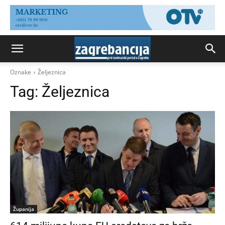
Oznake
Željeznica
Tag:
Željeznica
Županija