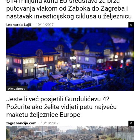
614 milijuna kuna EU sredstava za brža
putovanja vlakom od Zaboka do Zagreba i
nastavak investicijskog ciklusa u željeznicu
Leonarda Lujić
-
10/11/2017
0
Aktualnosti
Jeste li već posjetili Gundulićevu 4?
Požurite ako želite vidjeti petu najveću
maketu željeznice Europe
zagrebancija.com
-
13/10/2017
0