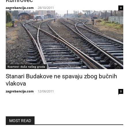
Kumrovec
zagrebancija.com
-
28/10/2011
0
Kvartovi- duša našeg grada
Stanari Budakove ne spavaju zbog bučnih
vlakova
zagrebancija.com
-
12/06/2011
0
MOST READ