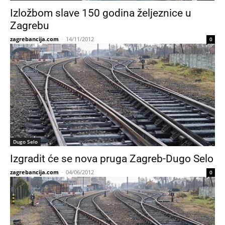
Izložbom slave 150 godina željeznice u
Zagrebu
zagrebancija.com
-
14/11/2012
0
Dugo Selo
Izgradit će se nova pruga Zagreb-Dugo Selo
zagrebancija.com
-
04/06/2012
0