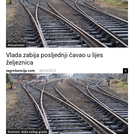
Aktualnosti
Vlada zabija posljednji čavao u lijes
željeznica
zagrebancija.com
-
20/12/2012
0
Kvartovi- duša našeg grada