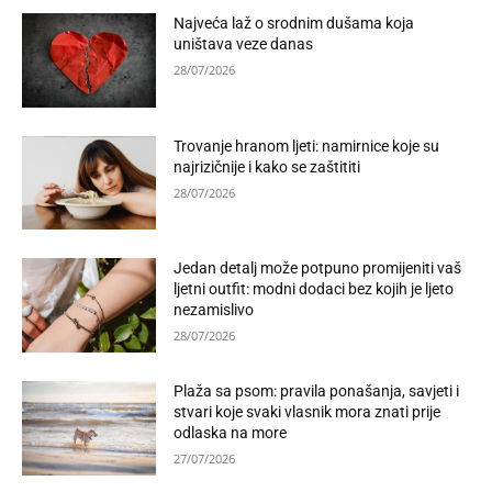
Najveća laž o srodnim dušama koja
uništava veze danas
28/07/2026
Trovanje hranom ljeti: namirnice koje su
najrizičnije i kako se zaštititi
28/07/2026
Jedan detalj može potpuno promijeniti vaš
ljetni outfit: modni dodaci bez kojih je ljeto
nezamislivo
28/07/2026
Plaža sa psom: pravila ponašanja, savjeti i
stvari koje svaki vlasnik mora znati prije
odlaska na more
27/07/2026