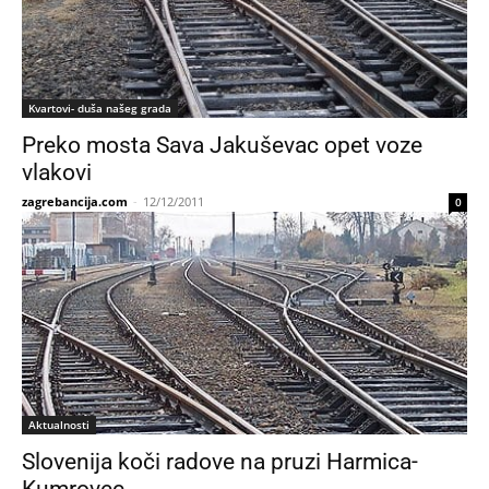
Kvartovi- duša našeg grada
Preko mosta Sava Jakuševac opet voze
vlakovi
zagrebancija.com
-
12/12/2011
0
Aktualnosti
Slovenija koči radove na pruzi Harmica-