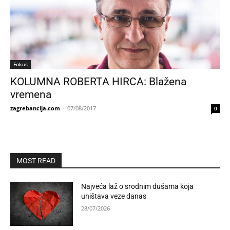
Fokus
KOLUMNA ROBERTA HIRCA: Blažena
vremena
zagrebancija.com
-
07/08/2017
0
MOST READ
Najveća laž o srodnim dušama koja
uništava veze danas
28/07/2026