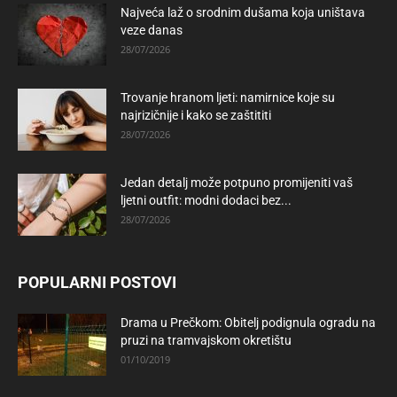
Najveća laž o srodnim dušama koja uništava
veze danas
28/07/2026
Trovanje hranom ljeti: namirnice koje su
najrizičnije i kako se zaštititi
28/07/2026
Jedan detalj može potpuno promijeniti vaš
ljetni outfit: modni dodaci bez...
28/07/2026
POPULARNI POSTOVI
Drama u Prečkom: Obitelj podignula ogradu na
pruzi na tramvajskom okretištu
01/10/2019