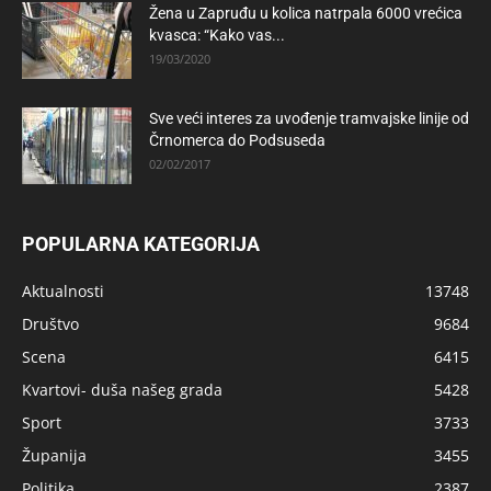
Žena u Zapruđu u kolica natrpala 6000 vrećica
kvasca: “Kako vas...
19/03/2020
Sve veći interes za uvođenje tramvajske linije od
Črnomerca do Podsuseda
02/02/2017
POPULARNA KATEGORIJA
Aktualnosti
13748
Društvo
9684
Scena
6415
Kvartovi- duša našeg grada
5428
Sport
3733
Županija
3455
Politika
2387