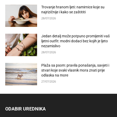
Trovanje hranom ljeti: namirnice koje su
najrizičnije i kako se zaštititi
28/07/2026
Jedan detalj može potpuno promijeniti vaš
ljetni outfit: modni dodaci bez kojih je ljeto
nezamislivo
28/07/2026
Plaža sa psom: pravila ponašanja, savjeti i
stvari koje svaki vlasnik mora znati prije
odlaska na more
27/07/2026
ODABIR UREDNIKA