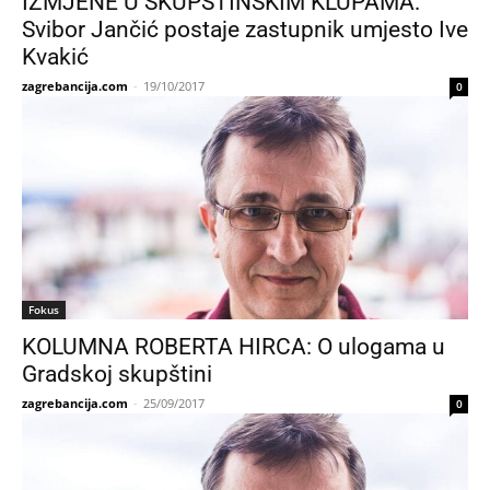
IZMJENE U SKUPŠTINSKIM KLUPAMA:
Svibor Jančić postaje zastupnik umjesto Ive
Kvakić
zagrebancija.com
-
19/10/2017
0
Fokus
KOLUMNA ROBERTA HIRCA: O ulogama u
Gradskoj skupštini
zagrebancija.com
-
25/09/2017
0