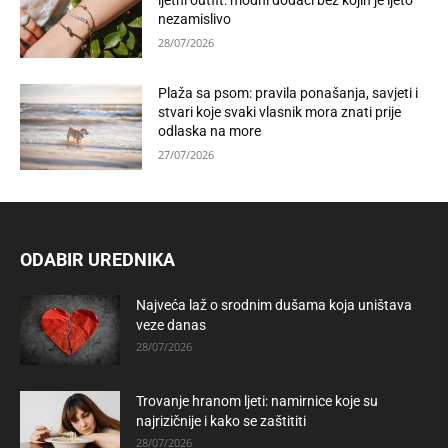
ljetni outfit: modni dodaci bez kojih je ljeto
nezamislivo
28/07/2026
Plaža sa psom: pravila ponašanja, savjeti i
stvari koje svaki vlasnik mora znati prije
odlaska na more
27/07/2026
ODABIR UREDNIKA
Najveća laž o srodnim dušama koja uništava
veze danas
28/07/2026
Trovanje hranom ljeti: namirnice koje su
najrizičnije i kako se zaštititi
28/07/2026