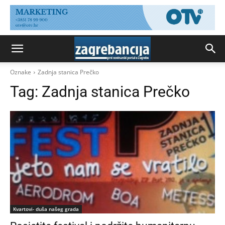
Oznake
Zadnja stanica Prečko
Tag:
Zadnja stanica Prečko
Kvartovi- duša našeg grada