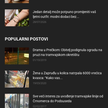
Jedan detalj može potpuno promijeniti vaš
ljetni outfit: modni dodaci bez...
28/07/2026
POPULARNI POSTOVI
Drama u Prečkom: Obitelj podignula ogradu na
pruzi na tramvajskom okretištu
01/10/2019
Žena u Zapruđu u kolica natrpala 6000 vrećica
kvasca: “Kako vas...
19/03/2020
Sve veći interes za uvođenje tramvajske linije od
Črnomerca do Podsuseda
02/02/2017