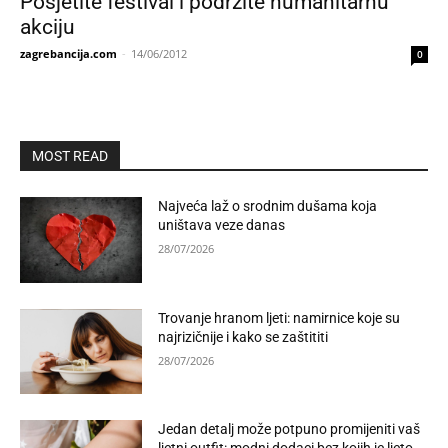
Posjetite festival i podržite humanitarnu
akciju
zagrebancija.com
-
14/06/2012
0
MOST READ
Najveća laž o srodnim dušama koja
uništava veze danas
28/07/2026
Trovanje hranom ljeti: namirnice koje su
najrizičnije i kako se zaštititi
28/07/2026
Jedan detalj može potpuno promijeniti vaš