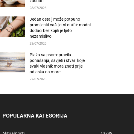
zaštititi
28/07/2026
Jedan detalj može potpuno
promijeniti vaš ljetni outfit: modni
dodaci bez kojih je ljeto
nezamislivo
28/07/2026
Plaža sa psom: pravila
ponašanja, savjeti i stvari koje
svaki vlasnik mora znati prije
odlaska na more
27/07/2026
POPULARNA KATEGORIJA
Aktualnosti
13748