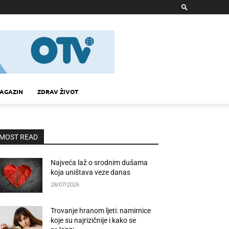
AGAZIN
ZDRAV ŽIVOT
MOST READ
Najveća laž o srodnim dušama
koja uništava veze danas
28/07/2026
Trovanje hranom ljeti: namirnice
koje su najrizičnije i kako se