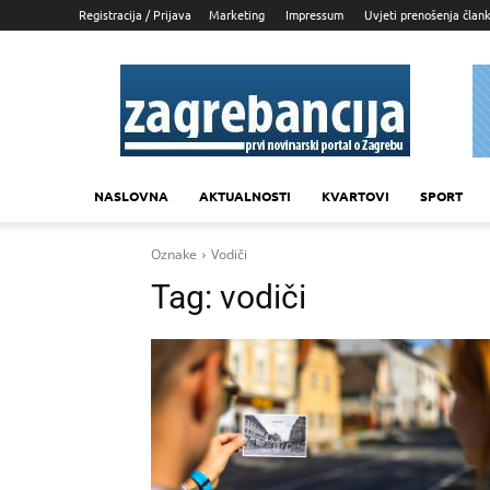
Registracija / Prijava
Marketing
Impressum
Uvjeti prenošenja član
Zagrebancija
NASLOVNA
AKTUALNOSTI
KVARTOVI
SPORT
Oznake
Vodiči
Tag:
vodiči