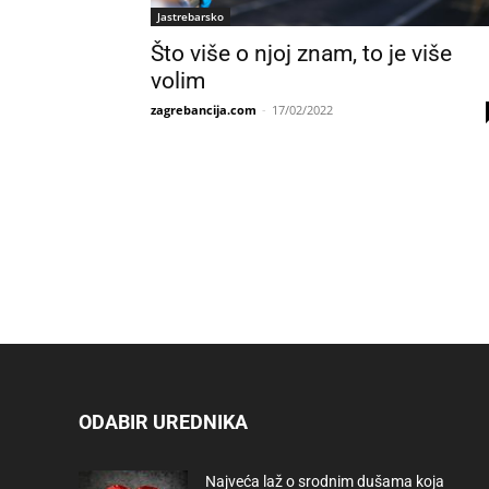
Jastrebarsko
Što više o njoj znam, to je više
volim
zagrebancija.com
-
17/02/2022
ODABIR UREDNIKA
Najveća laž o srodnim dušama koja