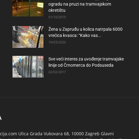
ogradu na pruzi na tramvajskom
okretištu
01/10/2019
Žena u Zapruđu u kolica natrpala 6000
vrećica kvasca: “Kako vas...
19/03/2020
Sve veći interes za uvođenje tramvajske
linije od Črnomerca do Podsuseda
02/02/2017
A
ija.com Ulica Grada Vukovara 68, 10000 Zagreb Glavni