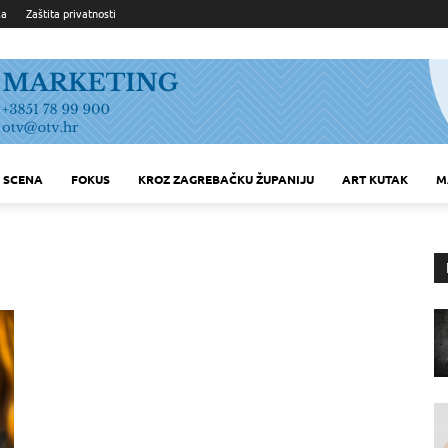
ka
Zaštita privatnosti
SCENA
FOKUS
KROZ ZAGREBAČKU ŽUPANIJU
ART KUTAK
M