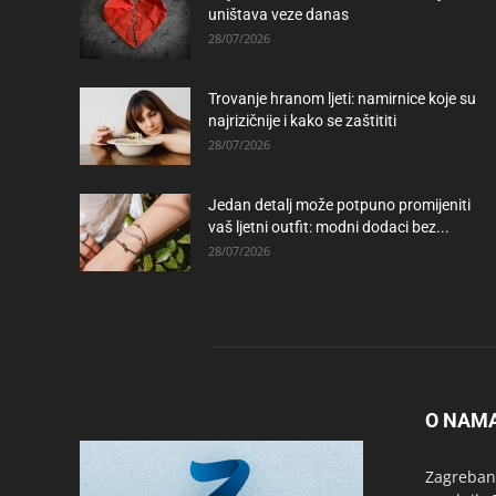
uništava veze danas
28/07/2026
Trovanje hranom ljeti: namirnice koje su
najrizičnije i kako se zaštititi
28/07/2026
Jedan detalj može potpuno promijeniti
vaš ljetni outfit: modni dodaci bez...
28/07/2026
O NAM
Zagrebanc