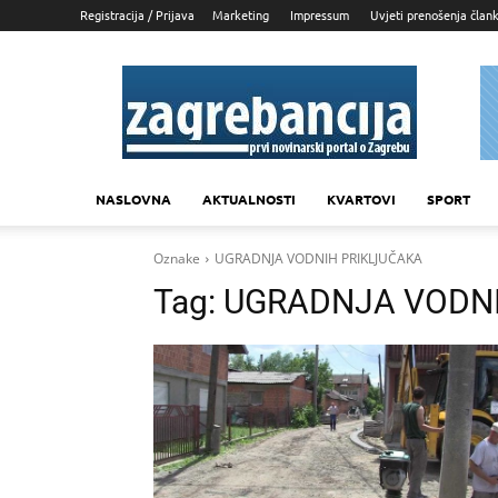
Registracija / Prijava
Marketing
Impressum
Uvjeti prenošenja član
Zagrebancija
NASLOVNA
AKTUALNOSTI
KVARTOVI
SPORT
Oznake
UGRADNJA VODNIH PRIKLJUČAKA
Tag:
UGRADNJA VODNI