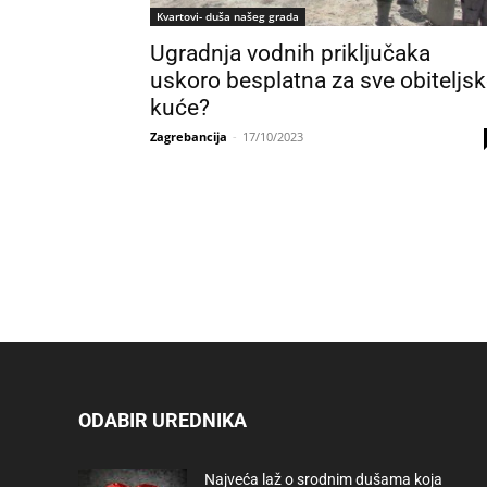
Kvartovi- duša našeg grada
Ugradnja vodnih priključaka
uskoro besplatna za sve obiteljs
kuće?
Zagrebancija
-
17/10/2023
ODABIR UREDNIKA
Najveća laž o srodnim dušama koja