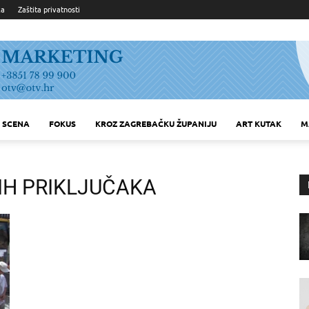
ka
Zaštita privatnosti
SCENA
FOKUS
KROZ ZAGREBAČKU ŽUPANIJU
ART KUTAK
M
H PRIKLJUČAKA