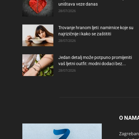
uništava veze danas
28/07/2026
Trovanje hranom ljeti: namirnice koje su
najrizičnije i kako se zaštititi
28/07/2026
Jedan detalj može potpuno promijeniti
vaš ljetni outfit: modni dodaci bez...
28/07/2026
O NAM
Zagrebanc