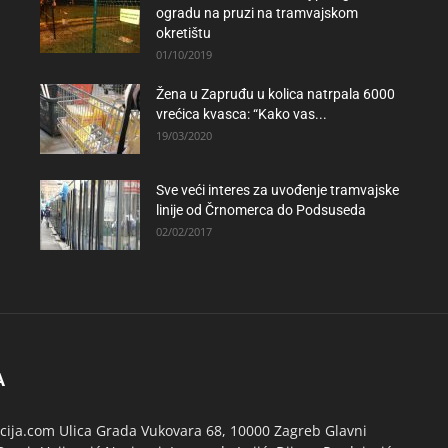
ogradu na pruzi na tramvajskom
okretištu
01/10/2019
Žena u Zapruđu u kolica natrpala 6000
vrećica kvasca: “Kako vas...
19/03/2020
Sve veći interes za uvođenje tramvajske
linije od Črnomerca do Podsuseda
02/02/2017
A
ija.com Ulica Grada Vukovara 68, 10000 Zagreb Glavni