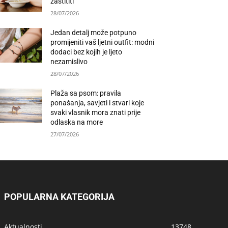
zaštititi
28/07/2026
Jedan detalj može potpuno
promijeniti vaš ljetni outfit: modni
dodaci bez kojih je ljeto
nezamislivo
28/07/2026
Plaža sa psom: pravila
ponašanja, savjeti i stvari koje
svaki vlasnik mora znati prije
odlaska na more
27/07/2026
POPULARNA KATEGORIJA
Aktualnosti
13748