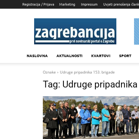
Registracija / Prijava
Marketing
Impressum
Uvjeti prenošenja član
Zagrebancija
NASLOVNA
AKTUALNOSTI
KVARTOVI
SPORT
Oznake
Udruge pripadnika 153. brigade
Tag:
Udruge pripadnika