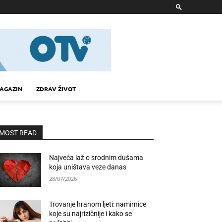
AGAZIN
ZDRAV ŽIVOT
MOST READ
Najveća laž o srodnim dušama
koja uništava veze danas
28/07/2026
Trovanje hranom ljeti: namirnice
koje su najrizičnije i kako se