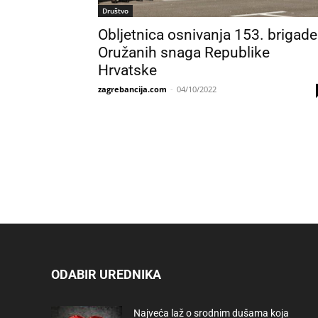
Društvo
Obljetnica osnivanja 153. brigade
Oružanih snaga Republike
Hrvatske
zagrebancija.com
-
04/10/2022
ODABIR UREDNIKA
Najveća laž o srodnim dušama koja