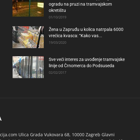
ogradu na pruzi na tramvajskom
okretištu
01/10/2019
Žena u Zapruđu u kolica natrpala 6000
vrećica kvasca: “Kako vas...
19/03/2020
Sve veći interes za uvođenje tramvajske
linije od Črnomerca do Podsuseda
02/02/2017
A
ija.com Ulica Grada Vukovara 68, 10000 Zagreb Glavni