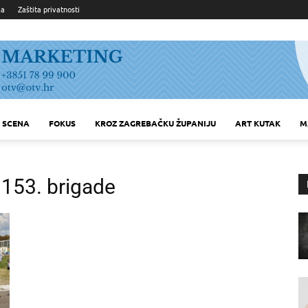
ka
Zaštita privatnosti
SCENA
FOKUS
KROZ ZAGREBAČKU ŽUPANIJU
ART KUTAK
M
 153. brigade