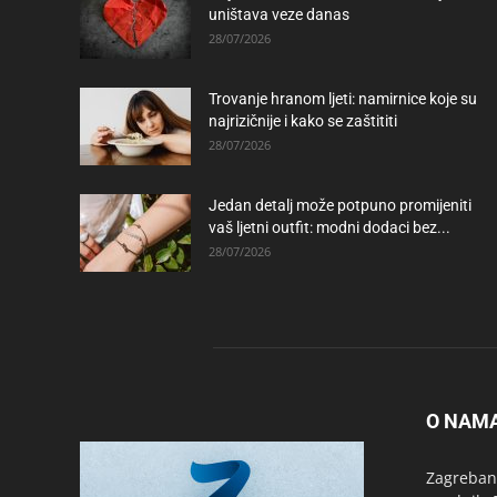
uništava veze danas
28/07/2026
Trovanje hranom ljeti: namirnice koje su
najrizičnije i kako se zaštititi
28/07/2026
Jedan detalj može potpuno promijeniti
vaš ljetni outfit: modni dodaci bez...
28/07/2026
O NAM
Zagrebanc