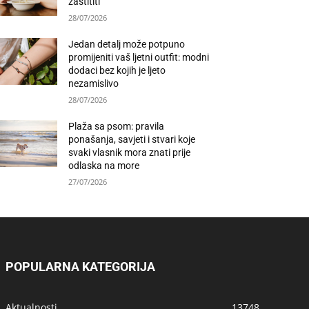
zaštititi
28/07/2026
Jedan detalj može potpuno
promijeniti vaš ljetni outfit: modni
dodaci bez kojih je ljeto
nezamislivo
28/07/2026
Plaža sa psom: pravila
ponašanja, savjeti i stvari koje
svaki vlasnik mora znati prije
odlaska na more
27/07/2026
POPULARNA KATEGORIJA
Aktualnosti
13748