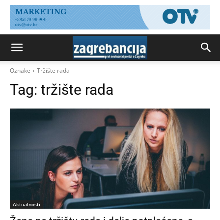
Oznake
Tržište rada
Tag:
tržište rada
Aktualnosti