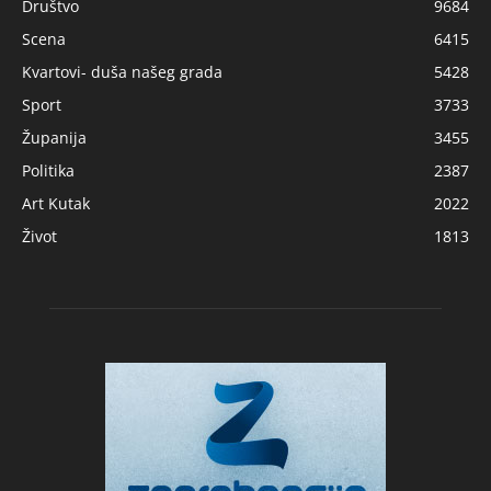
Društvo
9684
Scena
6415
Kvartovi- duša našeg grada
5428
Sport
3733
Županija
3455
Politika
2387
Art Kutak
2022
Život
1813