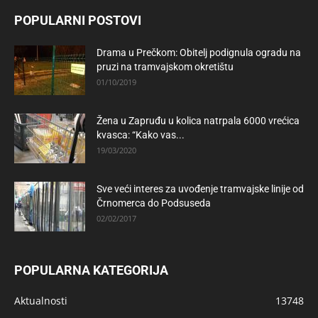
POPULARNI POSTOVI
Drama u Prečkom: Obitelj podignula ogradu na
pruzi na tramvajskom okretištu
01/10/2019
Žena u Zapruđu u kolica natrpala 6000 vrećica
kvasca: “Kako vas...
19/03/2020
Sve veći interes za uvođenje tramvajske linije od
Črnomerca do Podsuseda
02/02/2017
POPULARNA KATEGORIJA
Aktualnosti
13748