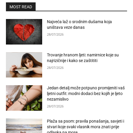
MOST READ
Najveća laž o srodnim dušama koja
uništava veze danas
28/07/2026
Trovanje hranom ljeti: namirnice koje su
najrizičnije i kako se zaštititi
28/07/2026
Jedan detalj može potpuno promijeniti vaš
ljetni outfit: modni dodaci bez kojih je ljeto
nezamislivo
28/07/2026
Plaža sa psom: pravila ponašanja, savjeti i
stvari koje svaki vlasnik mora znati prije
odlaska na more