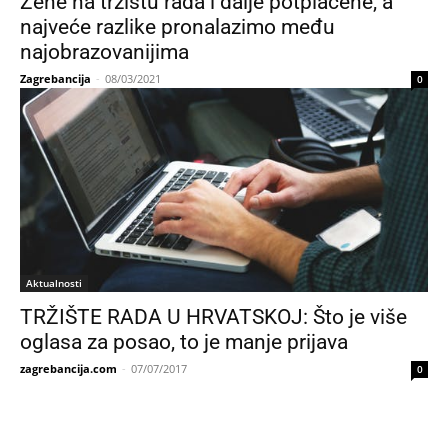
Žene na tržištu rada i dalje potplaćene, a
najveće razlike pronalazimo među
najobrazovanijima
Zagrebancija
-
08/03/2021
0
Aktualnosti
TRŽIŠTE RADA U HRVATSKOJ: Što je više
oglasa za posao, to je manje prijava
zagrebancija.com
-
07/07/2017
0