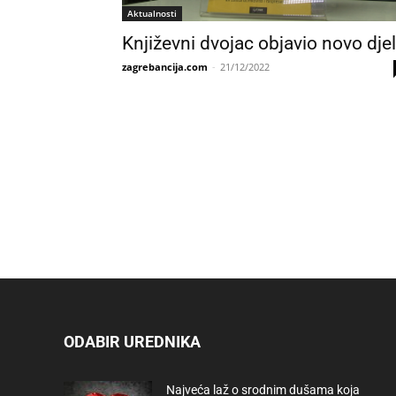
Aktualnosti
Književni dvojac objavio novo dje
zagrebancija.com
-
21/12/2022
ODABIR UREDNIKA
Najveća laž o srodnim dušama koja