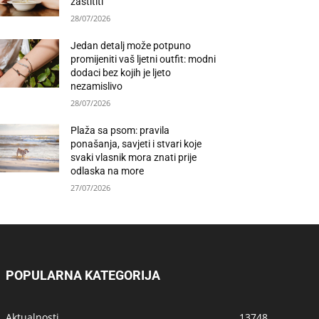
zaštititi
28/07/2026
Jedan detalj može potpuno
promijeniti vaš ljetni outfit: modni
dodaci bez kojih je ljeto
nezamislivo
28/07/2026
Plaža sa psom: pravila
ponašanja, savjeti i stvari koje
svaki vlasnik mora znati prije
odlaska na more
27/07/2026
POPULARNA KATEGORIJA
Aktualnosti
13748