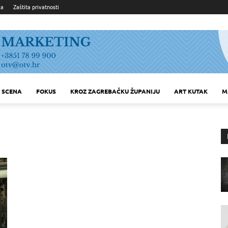
ka
Zaštita privatnosti
SCENA
FOKUS
KROZ ZAGREBAČKU ŽUPANIJU
ART KUTAK
M