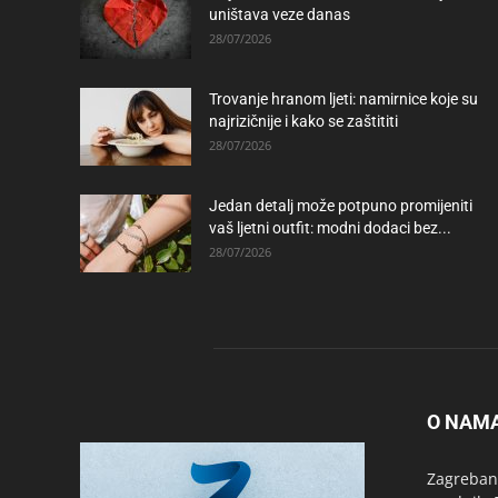
uništava veze danas
28/07/2026
Trovanje hranom ljeti: namirnice koje su
najrizičnije i kako se zaštititi
28/07/2026
Jedan detalj može potpuno promijeniti
vaš ljetni outfit: modni dodaci bez...
28/07/2026
O NAM
Zagrebanc