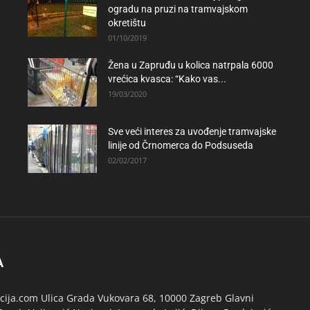
ogradu na pruzi na tramvajskom
okretištu
01/10/2019
Žena u Zapruđu u kolica natrpala 6000
vrećica kvasca: “Kako vas...
19/03/2020
Sve veći interes za uvođenje tramvajske
linije od Črnomerca do Podsuseda
02/02/2017
A
ija.com Ulica Grada Vukovara 68, 10000 Zagreb Glavni