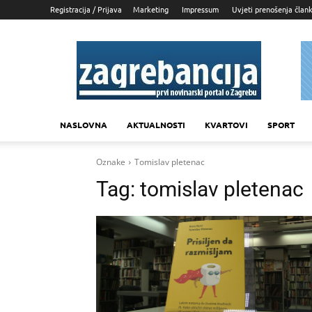
Registracija / Prijava
Marketing
Impressum
Uvjeti prenošenja član
Zagrebancija
NASLOVNA
AKTUALNOSTI
KVARTOVI
SPORT
Oznake
Tomislav pletenac
Tag:
tomislav pletenac