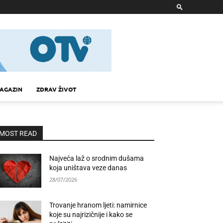
AGAZIN
ZDRAV ŽIVOT
MOST READ
Najveća laž o srodnim dušama
koja uništava veze danas
28/07/2026
Trovanje hranom ljeti: namirnice
koje su najrizičnije i kako se