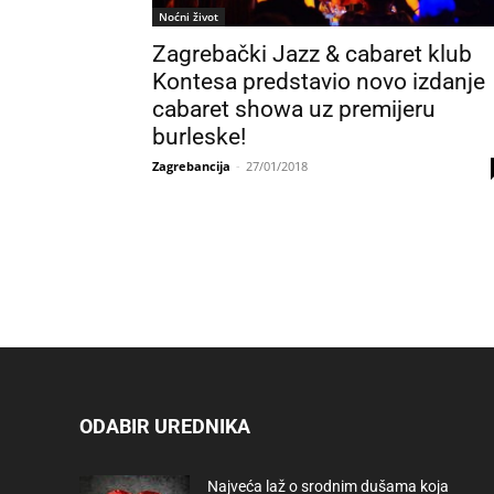
Noćni život
Zagrebački Jazz & cabaret klub
Kontesa predstavio novo izdanje
cabaret showa uz premijeru
burleske!
Zagrebancija
-
27/01/2018
ODABIR UREDNIKA
Najveća laž o srodnim dušama koja