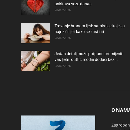
uništava veze danas
28/07/2026
Trovanje hranom ljeti: namirnice koje su
najrizičnije i kako se zaštititi
28/07/2026
Jedan detalj može potpuno promijeniti
vaš ljetni outfit: modni dodaci bez...
28/07/2026
O NAM
Zagrebanc