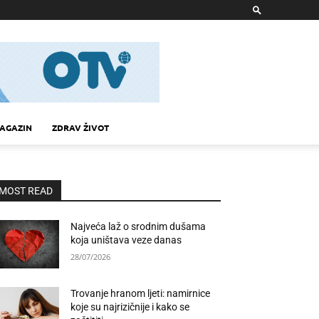
AGAZIN
ZDRAV ŽIVOT
MOST READ
Najveća laž o srodnim dušama
koja uništava veze danas
28/07/2026
Trovanje hranom ljeti: namirnice
koje su najrizičnije i kako se