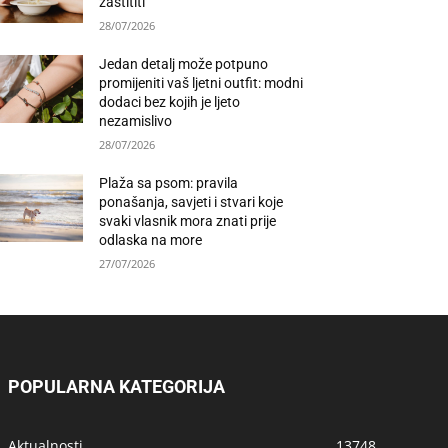
zaštititi
28/07/2026
Jedan detalj može potpuno
promijeniti vaš ljetni outfit: modni
dodaci bez kojih je ljeto
nezamislivo
28/07/2026
Plaža sa psom: pravila
ponašanja, savjeti i stvari koje
svaki vlasnik mora znati prije
odlaska na more
27/07/2026
POPULARNA KATEGORIJA
Aktualnosti
13748