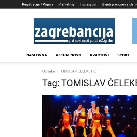
Registracija / Prijava
Marketing
Impressum
Uvjeti prenošenja član
Zagrebancija
NASLOVNA
AKTUALNOSTI
KVARTOVI
SPORT
Oznake
TOMISLAV ČELEKETIĆ
Tag:
TOMISLAV ČELEK