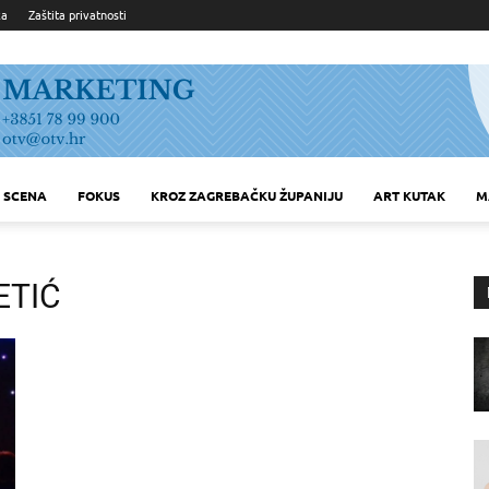
ka
Zaštita privatnosti
SCENA
FOKUS
KROZ ZAGREBAČKU ŽUPANIJU
ART KUTAK
M
ETIĆ