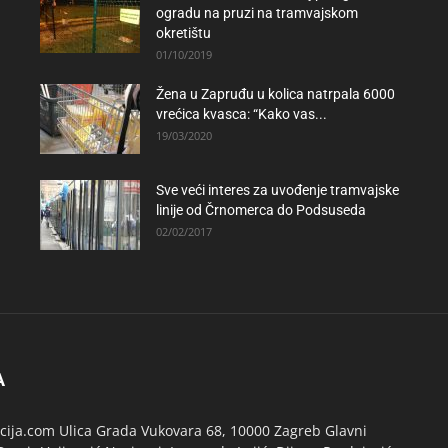
ogradu na pruzi na tramvajskom
okretištu
01/10/2019
Žena u Zapruđu u kolica natrpala 6000
vrećica kvasca: “Kako vas...
19/03/2020
Sve veći interes za uvođenje tramvajske
linije od Črnomerca do Podsuseda
02/02/2017
A
ija.com Ulica Grada Vukovara 68, 10000 Zagreb Glavni