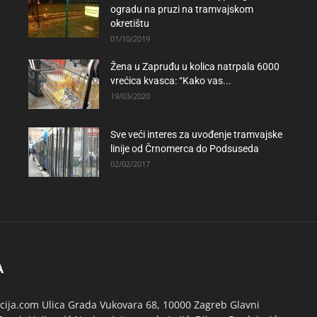
ogradu na pruzi na tramvajskom
okretištu
01/10/2019
Žena u Zapruđu u kolica natrpala 6000
vrećica kvasca: “Kako vas...
19/03/2020
Sve veći interes za uvođenje tramvajske
linije od Črnomerca do Podsuseda
02/02/2017
A
ija.com Ulica Grada Vukovara 68, 10000 Zagreb Glavni