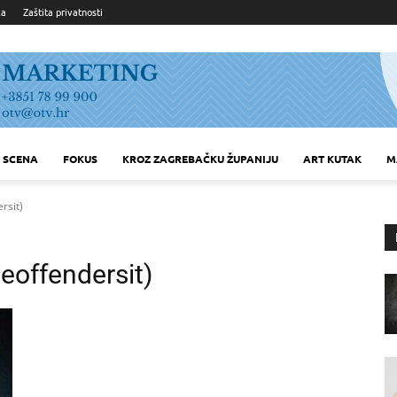
ka
Zaštita privatnosti
SCENA
FOKUS
KROZ ZAGREBAČKU ŽUPANIJU
ART KUTAK
M
rsit)
offendersit)