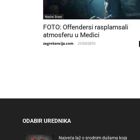
Noćni život
FOTO: Offendersi rasplamsali
atmosferu u Medici
zagrebancija.com
-
21/02/2010
ODABIR UREDNIKA
Najveća laž o srodnim dušama koja