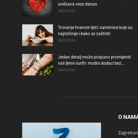
uništava veze danas
28/07/2026
Trovanje hranom ljeti: namirnice koje su
najrizičnije i kako se zaštititi
28/07/2026
Jedan detalj može potpuno promijeniti
vaš ljetni outfit: modni dodaci bez...
28/07/2026
O NAM
Zagrebanc