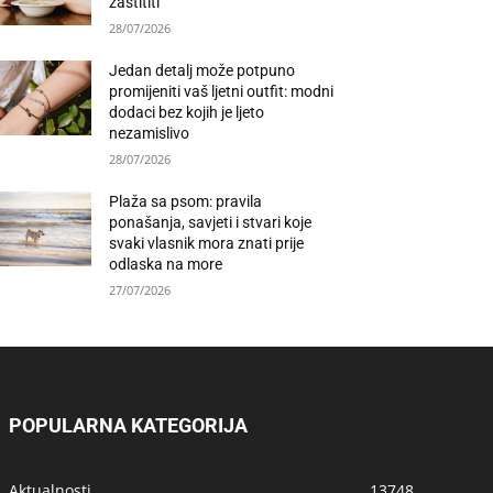
zaštititi
28/07/2026
Jedan detalj može potpuno
promijeniti vaš ljetni outfit: modni
dodaci bez kojih je ljeto
nezamislivo
28/07/2026
Plaža sa psom: pravila
ponašanja, savjeti i stvari koje
svaki vlasnik mora znati prije
odlaska na more
27/07/2026
POPULARNA KATEGORIJA
Aktualnosti
13748