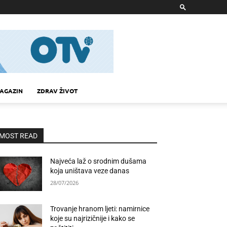
AGAZIN
ZDRAV ŽIVOT
MOST READ
Najveća laž o srodnim dušama
koja uništava veze danas
28/07/2026
Trovanje hranom ljeti: namirnice
koje su najrizičnije i kako se