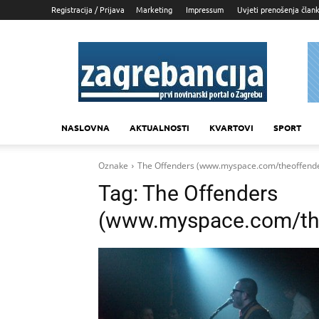
Registracija / Prijava
Marketing
Impressum
Uvjeti prenošenja član
Zagrebancija
NASLOVNA
AKTUALNOSTI
KVARTOVI
SPORT
Oznake
The Offenders (www.myspace.com/theoffende
Tag:
The Offenders
(www.myspace.com/the