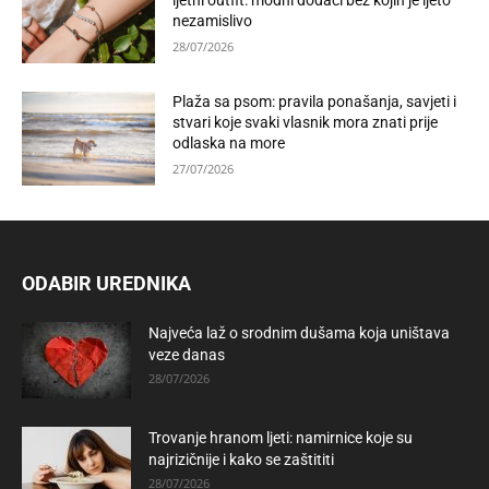
ljetni outfit: modni dodaci bez kojih je ljeto
nezamislivo
28/07/2026
Plaža sa psom: pravila ponašanja, savjeti i
stvari koje svaki vlasnik mora znati prije
odlaska na more
27/07/2026
ODABIR UREDNIKA
Najveća laž o srodnim dušama koja uništava
veze danas
28/07/2026
Trovanje hranom ljeti: namirnice koje su
najrizičnije i kako se zaštititi
28/07/2026