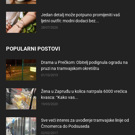
Jedan detalj može potpuno promijeniti vaš
ljetni outfit: modni dodaci bez...
28/07/2026
POPULARNI POSTOVI
Drama u Prečkom: Obitelj podignula ogradu na
pruzi na tramvajskom okretištu
01/10/2019
Žena u Zapruđu u kolica natrpala 6000 vrećica
kvasca: “Kako vas...
19/03/2020
Sve veći interes za uvođenje tramvajske linije od
Črnomerca do Podsuseda
02/02/2017