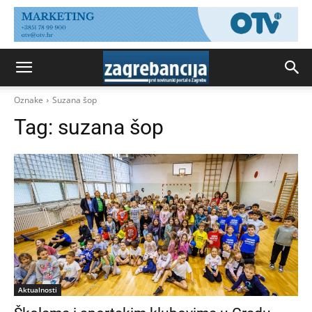
Oznake
Suzana šop
Tag:
suzana šop
Aktualnosti