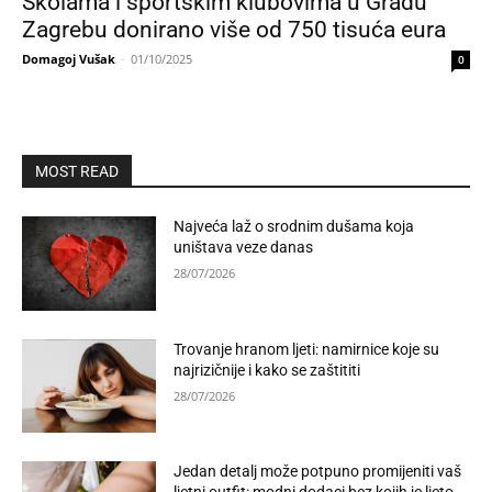
Školama i sportskim klubovima u Gradu
Zagrebu donirano više od 750 tisuća eura
Domagoj Vušak
-
01/10/2025
0
MOST READ
Najveća laž o srodnim dušama koja
uništava veze danas
28/07/2026
Trovanje hranom ljeti: namirnice koje su
najrizičnije i kako se zaštititi
28/07/2026
Jedan detalj može potpuno promijeniti vaš