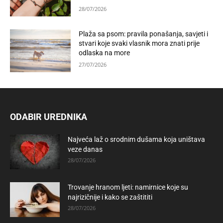
28/07/2026
Plaža sa psom: pravila ponašanja, savjeti i
stvari koje svaki vlasnik mora znati prije
odlaska na more
27/07/2026
ODABIR UREDNIKA
Najveća laž o srodnim dušama koja uništava
veze danas
28/07/2026
Trovanje hranom ljeti: namirnice koje su
najrizičnije i kako se zaštititi
28/07/2026