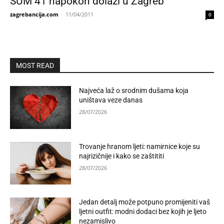
SUM 41 napokon dolazi u Zagreb
zagrebancija.com
-
11/04/2011
0
MOST READ
Najveća laž o srodnim dušama koja
uništava veze danas
28/07/2026
Trovanje hranom ljeti: namirnice koje su
najrizičnije i kako se zaštititi
28/07/2026
Jedan detalj može potpuno promijeniti vaš
ljetni outfit: modni dodaci bez kojih je ljeto
nezamislivo