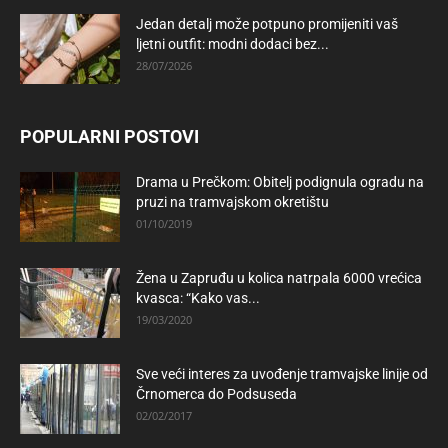
Jedan detalj može potpuno promijeniti vaš
ljetni outfit: modni dodaci bez...
28/07/2026
POPULARNI POSTOVI
Drama u Prečkom: Obitelj podignula ogradu na
pruzi na tramvajskom okretištu
01/10/2019
Žena u Zapruđu u kolica natrpala 6000 vrećica
kvasca: “Kako vas...
19/03/2020
Sve veći interes za uvođenje tramvajske linije od
Črnomerca do Podsuseda
02/02/2017