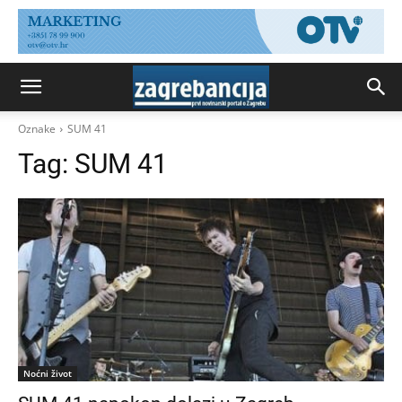
Oznake
SUM 41
Tag:
SUM 41
Noćni život