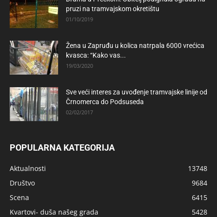
pruzi na tramvajskom okretištu
01/10/2019
Žena u Zapruđu u kolica natrpala 6000 vrećica
kvasca: “Kako vas...
19/03/2020
Sve veći interes za uvođenje tramvajske linije od
Črnomerca do Podsuseda
02/02/2017
POPULARNA KATEGORIJA
Aktualnosti
13748
Društvo
9684
Scena
6415
Kvartovi- duša našeg grada
5428