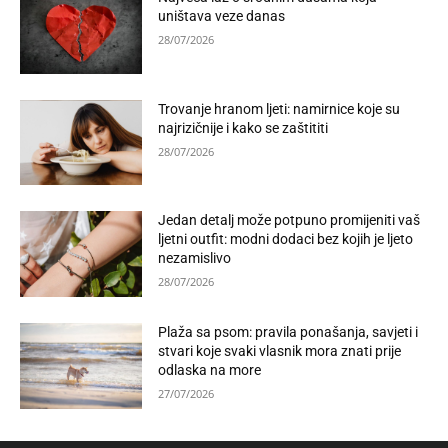
uništava veze danas
28/07/2026
Trovanje hranom ljeti: namirnice koje su
najrizičnije i kako se zaštititi
28/07/2026
Jedan detalj može potpuno promijeniti vaš
ljetni outfit: modni dodaci bez kojih je ljeto
nezamislivo
28/07/2026
Plaža sa psom: pravila ponašanja, savjeti i
stvari koje svaki vlasnik mora znati prije
odlaska na more
27/07/2026