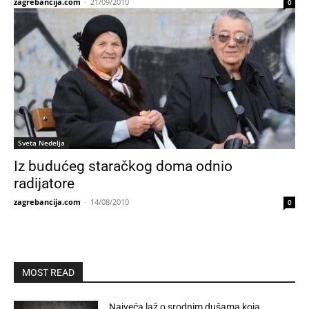
zagrebancija.com
-
21/09/2010
0
Sveta Nedelja
Iz budućeg staračkog doma odnio
radijatore
zagrebancija.com
-
14/08/2010
0
MOST READ
Najveća laž o srodnim dušama koja