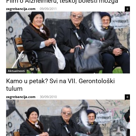
Film o Alzheimeru, teškoj bolesti mozga
zagrebancija.com
-
09/09/2011
0
Aktualnosti
Kamo u petak? Svi na VII. Gerontološki
tulum
zagrebancija.com
-
30/09/2010
0