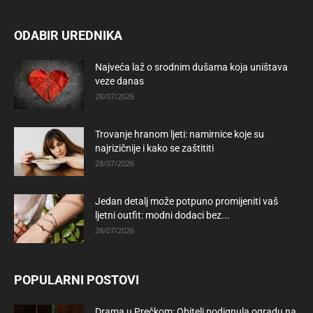
ODABIR UREDNIKA
Najveća laž o srodnim dušama koja uništava
veze danas
28/07/2026
Trovanje hranom ljeti: namirnice koje su
najrizičnije i kako se zaštititi
28/07/2026
Jedan detalj može potpuno promijeniti vaš
ljetni outfit: modni dodaci bez...
28/07/2026
POPULARNI POSTOVI
Drama u Prečkom: Obitelj podignula ogradu na