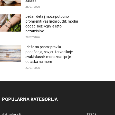
zaštititi
28/07/2026
Jedan detalj može potpuno
promijeniti vaš ljetni outfit: modni
dodaci bez kojih je ljeto
nezamislivo
28/07/2026
Plaža sa psom: pravila
ponašanja, savjeti i stvari koje
svaki vlasnik mora znati prije
odlaska na more
27/07/2026
POPULARNA KATEGORIJA
Aktualnosti
13748