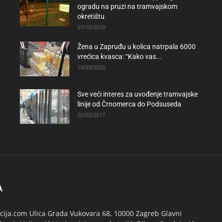
ogradu na pruzi na tramvajskom
okretištu
01/10/2019
Žena u Zapruđu u kolica natrpala 6000
vrećica kvasca: “Kako vas...
19/03/2020
Sve veći interes za uvođenje tramvajske
linije od Črnomerca do Podsuseda
02/02/2017
A
ija.com Ulica Grada Vukovara 68, 10000 Zagreb Glavni