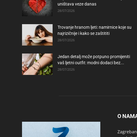
uništava veze danas
28/07/2026
Trovanje hranom ljeti: namirnice koje su
najrizičnije i kako se zaštititi
28/07/2026
Jedan detalj može potpuno promijeniti
vaš ljetni outfit: modni dodaci bez...
28/07/2026
O NAM
Zagrebanc