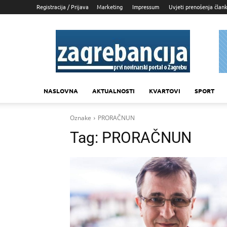
Registracija / Prijava
Marketing
Impressum
Uvjeti prenošenja član
Zagrebancija
NASLOVNA
AKTUALNOSTI
KVARTOVI
SPORT
Oznake
PRORAČNUN
Tag:
PRORAČNUN