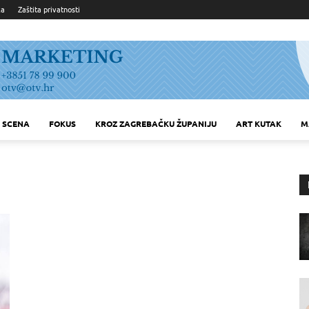
ka
Zaštita privatnosti
SCENA
FOKUS
KROZ ZAGREBAČKU ŽUPANIJU
ART KUTAK
M