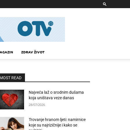
AGAZIN
ZDRAV ŽIVOT
MOST READ
Najveća laž o srodnim dušama
koja uništava veze danas
28/07/2026
Trovanje hranom ljeti: namirnice
koje su najrizičnije i kako se