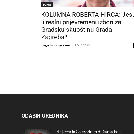
Fokus
KOLUMNA ROBERTA HIRCA: Jes
li realni prijevremeni izbori za
Gradsku skupštinu Grada
Zagreba?
zagrebancija.com
-
12/11/2018
ODABIR UREDNIKA
Najveća laž o srodnim dušama koja