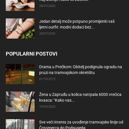
28/07/2026
Jedan detalj može potpuno promijeniti vaš
ljetni outfit: modni dodaci bez...
28/07/2026
POPULARNI POSTOVI
Drama u Prečkom: Obitelj podignula ogradu na
pruzi na tramvajskom okretištu
01/10/2019
Žena u Zapruđu u kolica natrpala 6000 vrećica
kvasca: “Kako vas...
19/03/2020
Sve veći interes za uvođenje tramvajske linije od
Črnomerca do Podsuseda