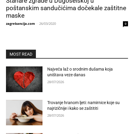
Stanare zgrade u Dugoselskoj u
poštanskim sandučićima dočekale zaštitne
maske
zagrebancija.com
-
26/03/2020
0
MOST READ
Najveća laž o srodnim dušama koja
uništava veze danas
28/07/2026
Trovanje hranom ljeti: namirnice koje su
najrizičnije i kako se zaštititi
28/07/2026