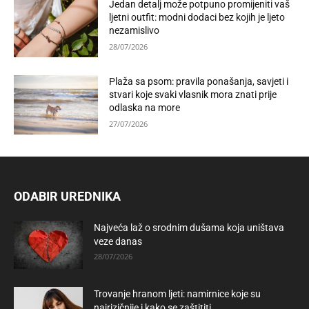
Jedan detalj može potpuno promijeniti vaš
ljetni outfit: modni dodaci bez kojih je ljeto
nezamislivo
28/07/2026
Plaža sa psom: pravila ponašanja, savjeti i
stvari koje svaki vlasnik mora znati prije
odlaska na more
27/07/2026
ODABIR UREDNIKA
Najveća laž o srodnim dušama koja uništava
veze danas
28/07/2026
Trovanje hranom ljeti: namirnice koje su
najrizičnije i kako se zaštititi