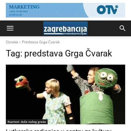
Oznake
Predstava Grga Čvarak
Tag:
predstava Grga Čvarak
Kvartovi- duša našeg grada