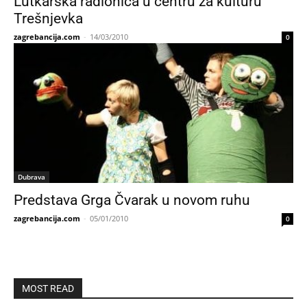
Lutkarska radionica u centru za kulturu
Trešnjevka
zagrebancija.com
-
14/03/2010
0
Dubrava
Predstava Grga Čvarak u novom ruhu
zagrebancija.com
-
05/01/2010
0
MOST READ