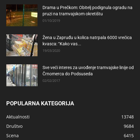
Drama u Prečkom: Obitelj podignula ogradu na
pruzi na tramvajskom okretištu
01/10/2019
Žena u Zapruđu u kolica natrpala 6000 vrećica
kvasca: “Kako vas...
19/03/2020
Sve veći interes za uvođenje tramvajske linije od
Črnomerca do Podsuseda
02/02/2017
POPULARNA KATEGORIJA
Aktualnosti
13748
Društvo
9684
Scena
6415