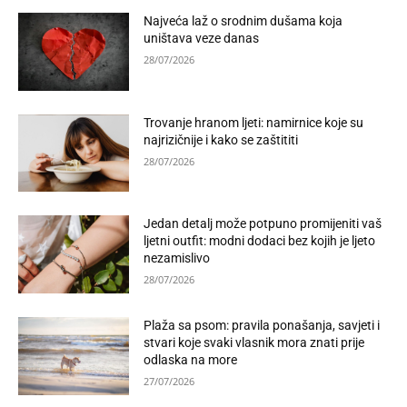
Najveća laž o srodnim dušama koja
uništava veze danas
28/07/2026
Trovanje hranom ljeti: namirnice koje su
najrizičnije i kako se zaštititi
28/07/2026
Jedan detalj može potpuno promijeniti vaš
ljetni outfit: modni dodaci bez kojih je ljeto
nezamislivo
28/07/2026
Plaža sa psom: pravila ponašanja, savjeti i
stvari koje svaki vlasnik mora znati prije
odlaska na more
27/07/2026