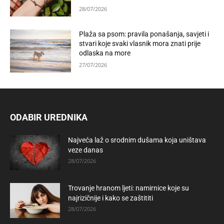
28/07/2026
Plaža sa psom: pravila ponašanja, savjeti i
stvari koje svaki vlasnik mora znati prije
odlaska na more
27/07/2026
ODABIR UREDNIKA
Najveća laž o srodnim dušama koja uništava
veze danas
28/07/2026
Trovanje hranom ljeti: namirnice koje su
najrizičnije i kako se zaštititi
28/07/2026