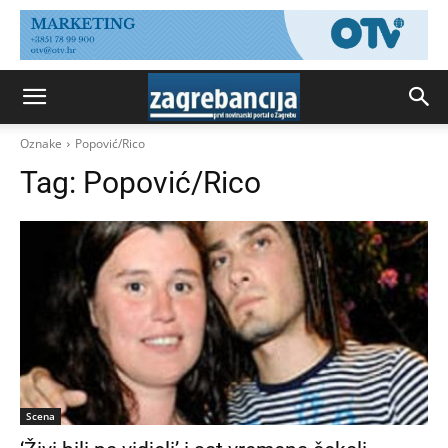
Oznake
Popović/Rico
Tag:
Popović/Rico
Scena