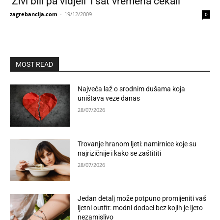
‘Živi bili pa vidjeli’ i sat vremena čekali
zagrebancija.com
-
19/12/2009
0
MOST READ
Najveća laž o srodnim dušama koja
uništava veze danas
28/07/2026
Trovanje hranom ljeti: namirnice koje su
najrizičnije i kako se zaštititi
28/07/2026
Jedan detalj može potpuno promijeniti vaš
ljetni outfit: modni dodaci bez kojih je ljeto
nezamislivo