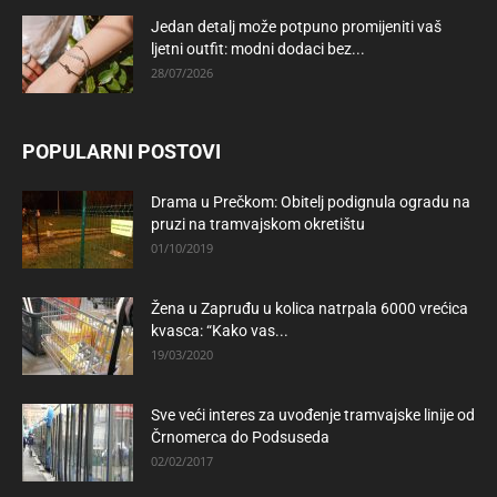
Jedan detalj može potpuno promijeniti vaš
ljetni outfit: modni dodaci bez...
28/07/2026
POPULARNI POSTOVI
Drama u Prečkom: Obitelj podignula ogradu na
pruzi na tramvajskom okretištu
01/10/2019
Žena u Zapruđu u kolica natrpala 6000 vrećica
kvasca: “Kako vas...
19/03/2020
Sve veći interes za uvođenje tramvajske linije od
Črnomerca do Podsuseda
02/02/2017