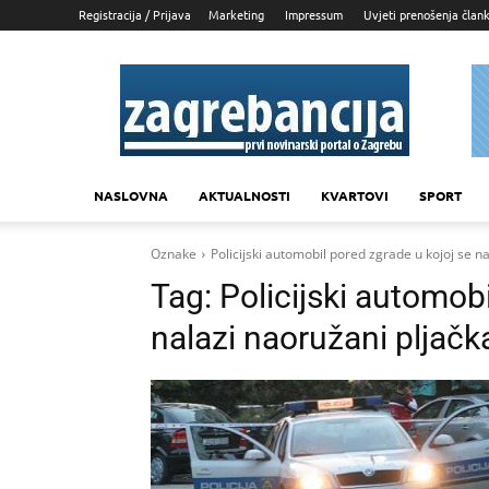
Registracija / Prijava
Marketing
Impressum
Uvjeti prenošenja član
Zagrebancija
NASLOVNA
AKTUALNOSTI
KVARTOVI
SPORT
Oznake
Policijski automobil pored zgrade u kojoj se n
Tag:
Policijski automobi
nalazi naoružani pljačk