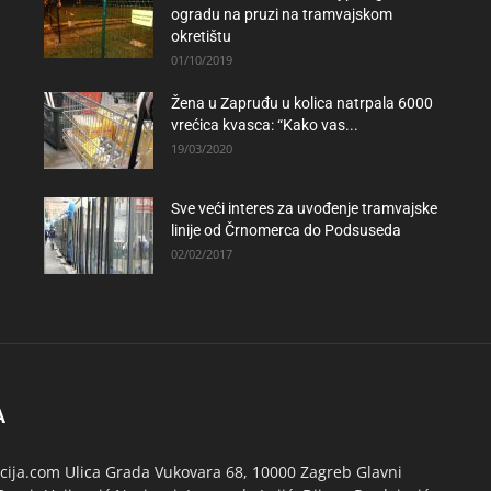
ogradu na pruzi na tramvajskom
okretištu
01/10/2019
Žena u Zapruđu u kolica natrpala 6000
vrećica kvasca: “Kako vas...
19/03/2020
Sve veći interes za uvođenje tramvajske
linije od Črnomerca do Podsuseda
02/02/2017
A
ija.com Ulica Grada Vukovara 68, 10000 Zagreb Glavni