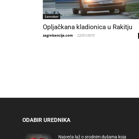
Samobor
Opljačkana kladionica u Rakitju
zagrebancija.com
-
22/01/2010
ODABIR UREDNIKA
Najveća laž o srodnim dušama koja