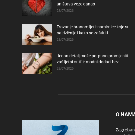
uništava veze danas
28/07/2026
Trovanje hranom ljeti: namirnice koje su
najrizičnije i kako se zaštititi
28/07/2026
Jedan detalj može potpuno promijeniti
vaš ljetni outfit: modni dodaci bez...
28/07/2026
O NAM
Zagrebanc