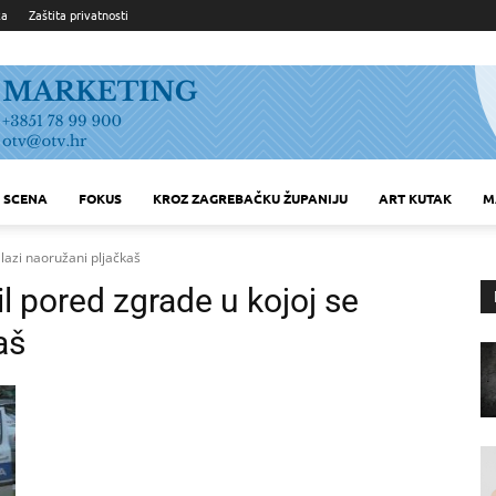
ka
Zaštita privatnosti
SCENA
FOKUS
KROZ ZAGREBAČKU ŽUPANIJU
ART KUTAK
M
alazi naoružani pljačkaš
l pored zgrade u kojoj se
aš