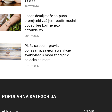
zaštititi
28/07/2026
Jedan detalj može potpuno
promijeniti vaš ljetni outfit: modni
dodaci bez kojih je ljeto
nezamislivo
28/07/2026
Plaža sa psom: pravila
ponašanja, savjeti i stvari koje
svaki vlasnik mora znati prije
odlaska na more
27/07/2026
POPULARNA KATEGORIJA
Aktualnosti
13748