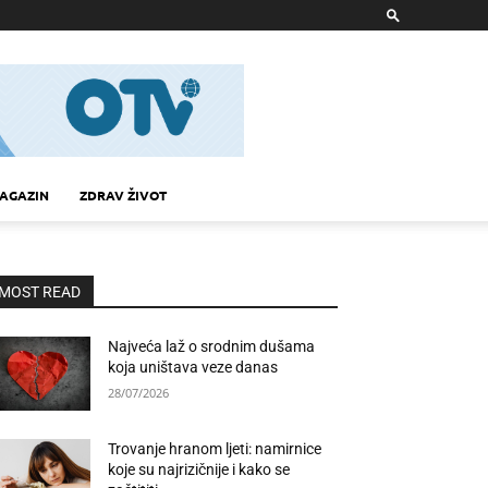
AGAZIN
ZDRAV ŽIVOT
MOST READ
Najveća laž o srodnim dušama
koja uništava veze danas
28/07/2026
Trovanje hranom ljeti: namirnice
koje su najrizičnije i kako se