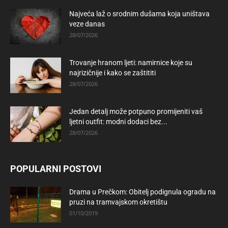
Najveća laž o srodnim dušama koja uništava
veze danas
28/07/2026
Trovanje hranom ljeti: namirnice koje su
najrizičnije i kako se zaštititi
28/07/2026
Jedan detalj može potpuno promijeniti vaš
ljetni outfit: modni dodaci bez...
28/07/2026
POPULARNI POSTOVI
Drama u Prečkom: Obitelj podignula ogradu na
pruzi na tramvajskom okretištu
01/10/2019