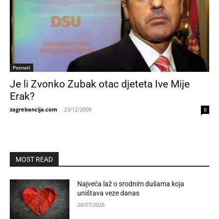
Poznati
Je li Zvonko Zubak otac djeteta Ive Mije
Erak?
zagrebancija.com
-
23/12/2009
0
MOST READ
Najveća laž o srodnim dušama koja
uništava veze danas
28/07/2026