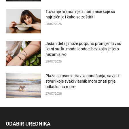
Trovanje hranom ljeti: namirnice koje su
najrizičnije i kako se zaštititi
28/07/2026
Jedan detalj može potpuno promijeniti vaš
ljetni outfit: modni dodaci bez kojih je ljeto
nezamislivo
28/07/2026
Plaža sa psom: pravila ponašanja, savjeti i
stvari koje svaki vlasnik mora znati prije
odlaska na more
27/07/2026
ODABIR UREDNIKA