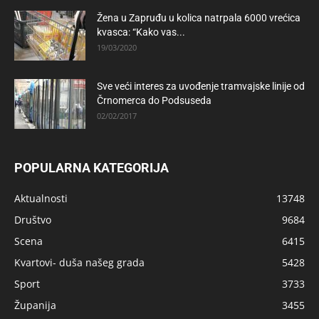
Žena u Zapruđu u kolica natrpala 6000 vrećica
kvasca: “Kako vas...
19/03/2020
Sve veći interes za uvođenje tramvajske linije od
Črnomerca do Podsuseda
02/02/2017
POPULARNA KATEGORIJA
Aktualnosti
13748
Društvo
9684
Scena
6415
Kvartovi- duša našeg grada
5428
Sport
3733
Županija
3455