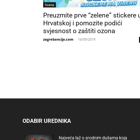
Scena
Preuzmite prve “zelene” stickere 
Hrvatskoj i pomozite podići
svjesnost o zaštiti ozona
zagrebancija.com
-
16/09/2019
ODABIR UREDNIKA
Najveća laž o srodnim dušama koja