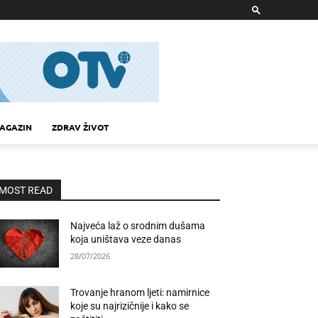
AGAZIN
ZDRAV ŽIVOT
MOST READ
Najveća laž o srodnim dušama
koja uništava veze danas
28/07/2026
Trovanje hranom ljeti: namirnice
koje su najrizičnije i kako se