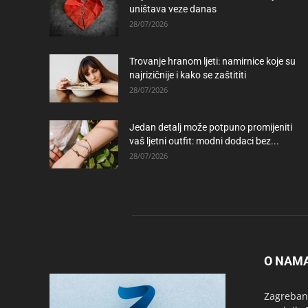
uništava veze danas
28/07/2026
Trovanje hranom ljeti: namirnice koje su
najrizičnije i kako se zaštititi
28/07/2026
Jedan detalj može potpuno promijeniti
vaš ljetni outfit: modni dodaci bez...
28/07/2026
O NAM
Zagrebanc