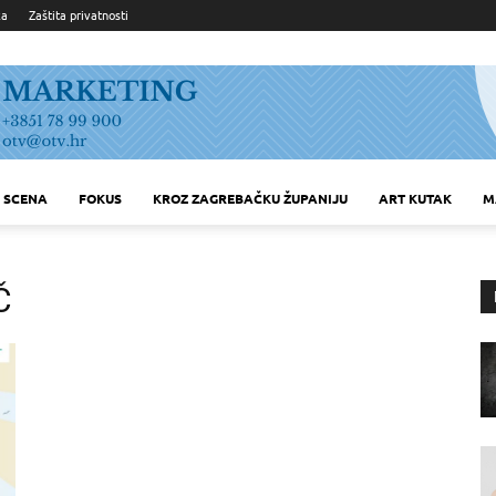
ka
Zaštita privatnosti
SCENA
FOKUS
KROZ ZAGREBAČKU ŽUPANIJU
ART KUTAK
M
Č