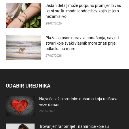
Jedan detalj može potpuno promijeniti vaš
ljetni outfit: modni dodaci bez kojih je ljeto
nezamislivo
28/07/2026
Plaža sa psom: pravila ponašanja, savjeti i
stvari koje svaki vlasnik mora znati prije
odlaska na more
27/07/2026
ODABIR UREDNIKA
Najveća laž o srodnim dušama koja uništava
veze danas
28/07/2026
Trovanje hranom ljeti: namirnice koje su