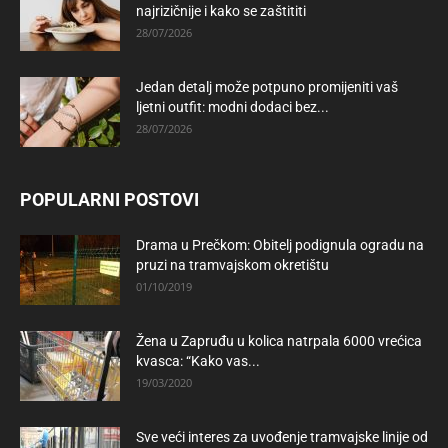
najrizičnije i kako se zaštititi
28/07/2026
Jedan detalj može potpuno promijeniti vaš
ljetni outfit: modni dodaci bez...
28/07/2026
POPULARNI POSTOVI
Drama u Prečkom: Obitelj podignula ogradu na
pruzi na tramvajskom okretištu
01/10/2019
Žena u Zapruđu u kolica natrpala 6000 vrećica
kvasca: “Kako vas...
19/03/2020
Sve veći interes za uvođenje tramvajske linije od