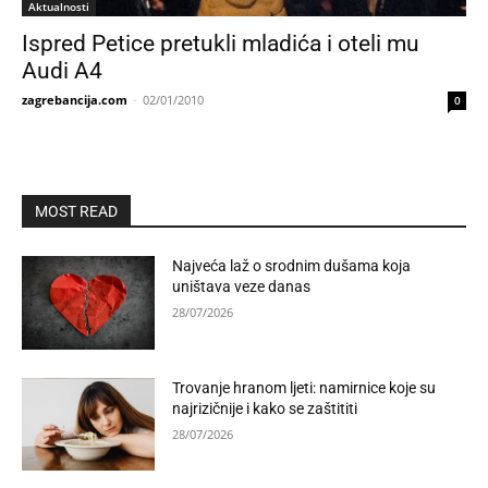
Aktualnosti
Ispred Petice pretukli mladića i oteli mu
Audi A4
zagrebancija.com
-
02/01/2010
0
MOST READ
Najveća laž o srodnim dušama koja
uništava veze danas
28/07/2026
Trovanje hranom ljeti: namirnice koje su
najrizičnije i kako se zaštititi
28/07/2026