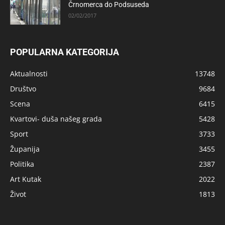
Črnomerca do Podsuseda
02/02/2017
POPULARNA KATEGORIJA
Aktualnosti
13748
Društvo
9684
Scena
6415
Kvartovi- duša našeg grada
5428
Sport
3733
Županija
3455
Politika
2387
Art Kutak
2022
Život
1813