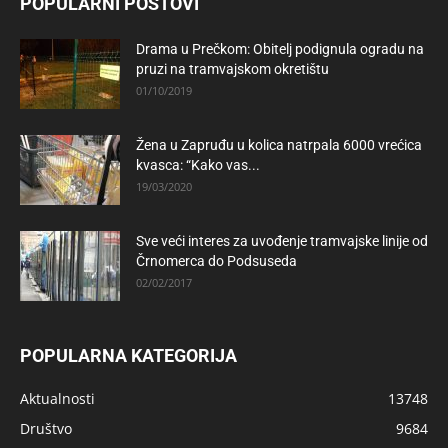
POPULARNI POSTOVI
Drama u Prečkom: Obitelj podignula ogradu na
pruzi na tramvajskom okretištu
01/10/2019
Žena u Zapruđu u kolica natrpala 6000 vrećica
kvasca: “Kako vas...
19/03/2020
Sve veći interes za uvođenje tramvajske linije od
Črnomerca do Podsuseda
02/02/2017
POPULARNA KATEGORIJA
Aktualnosti
13748
Društvo
9684