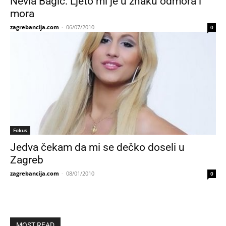
Nevia Bagić: Ljeto mi je u znaku odmora i
mora
zagrebancija.com
-
06/07/2010
0
Fokus
Jedva čekam da mi se dečko doseli u
Zagreb
zagrebancija.com
-
08/01/2010
0
MOST READ