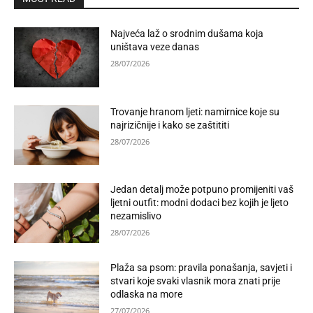
Najveća laž o srodnim dušama koja
uništava veze danas
28/07/2026
Trovanje hranom ljeti: namirnice koje su
najrizičnije i kako se zaštititi
28/07/2026
Jedan detalj može potpuno promijeniti vaš
ljetni outfit: modni dodaci bez kojih je ljeto
nezamislivo
28/07/2026
Plaža sa psom: pravila ponašanja, savjeti i
stvari koje svaki vlasnik mora znati prije
odlaska na more
27/07/2026