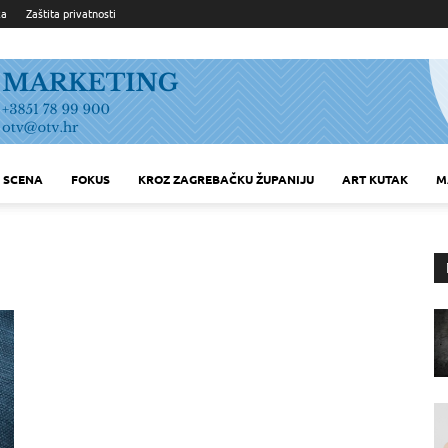
ka
Zaštita privatnosti
SCENA
FOKUS
KROZ ZAGREBAČKU ŽUPANIJU
ART KUTAK
M