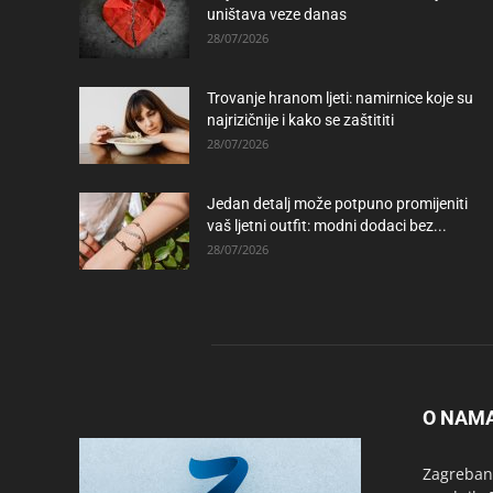
uništava veze danas
28/07/2026
Trovanje hranom ljeti: namirnice koje su
najrizičnije i kako se zaštititi
28/07/2026
Jedan detalj može potpuno promijeniti
vaš ljetni outfit: modni dodaci bez...
28/07/2026
O NAM
Zagrebanc