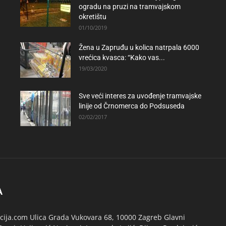
ogradu na pruzi na tramvajskom
okretištu
01/10/2019
Žena u Zapruđu u kolica natrpala 6000
vrećica kvasca: “Kako vas...
19/03/2020
Sve veći interes za uvođenje tramvajske
linije od Črnomerca do Podsuseda
02/02/2017
A
ija.com Ulica Grada Vukovara 68, 10000 Zagreb Glavni