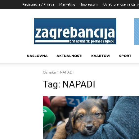
Registracija / Prijava
Marketing
Impressum
Uvjeti prenošenja član
Zagrebancija
NASLOVNA
AKTUALNOSTI
KVARTOVI
SPORT
Oznake
NAPADI
Tag:
NAPADI