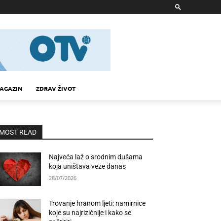
AGAZIN
ZDRAV ŽIVOT
MOST READ
Najveća laž o srodnim dušama
koja uništava veze danas
28/07/2026
Trovanje hranom ljeti: namirnice
koje su najrizičnije i kako se