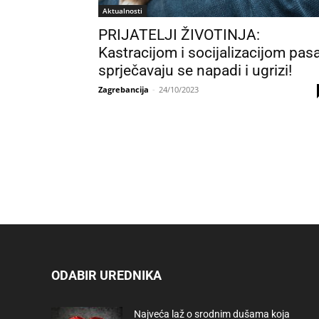
Aktualnosti
PRIJATELJI ŽIVOTINJA:
Kastracijom i socijalizacijom pas
sprječavaju se napadi i ugrizi!
Zagrebancija
-
24/10/2023
ODABIR UREDNIKA
Najveća laž o srodnim dušama koja