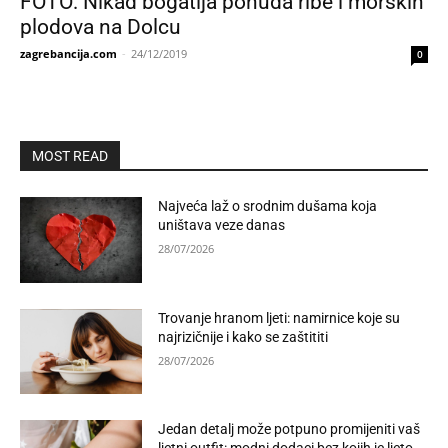
FOTO: Nikad bogatija ponuda ribe i morskih
plodova na Dolcu
zagrebancija.com
-
24/12/2019
0
MOST READ
Najveća laž o srodnim dušama koja
uništava veze danas
28/07/2026
Trovanje hranom ljeti: namirnice koje su
najrizičnije i kako se zaštititi
28/07/2026
Jedan detalj može potpuno promijeniti vaš