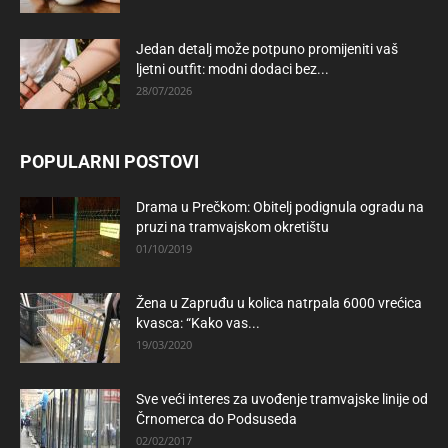
Jedan detalj može potpuno promijeniti vaš
ljetni outfit: modni dodaci bez...
28/07/2026
POPULARNI POSTOVI
Drama u Prečkom: Obitelj podignula ogradu na
pruzi na tramvajskom okretištu
01/10/2019
Žena u Zapruđu u kolica natrpala 6000 vrećica
kvasca: “Kako vas...
19/03/2020
Sve veći interes za uvođenje tramvajske linije od
Črnomerca do Podsuseda
02/02/2017