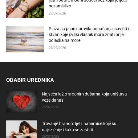
ljetni outfit: modni dodaci bez kojih je ljeto
nezamislivo
28/07/2026
Plaža sa psom: pravila ponašanja, savjeti i
stvari koje svaki vlasnik mora znati prije
odlaska na more
27/07/2026
ODABIR UREDNIKA
Najveća laž o srodnim dušama koja uništava
veze danas
28/07/2026
Trovanje hranom ljeti: namirnice koje su
najrizičnije i kako se zaštititi
28/07/2026