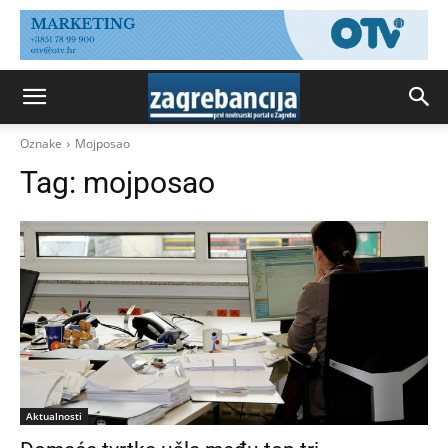
Oznake
Mojposao
Tag:
mojposao
Aktualnosti