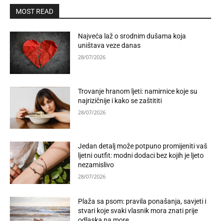
MOST READ
Najveća laž o srodnim dušama koja
uništava veze danas
28/07/2026
Trovanje hranom ljeti: namirnice koje su
najrizičnije i kako se zaštititi
28/07/2026
Jedan detalj može potpuno promijeniti vaš
ljetni outfit: modni dodaci bez kojih je ljeto
nezamislivo
28/07/2026
Plaža sa psom: pravila ponašanja, savjeti i
stvari koje svaki vlasnik mora znati prije
odlaska na more