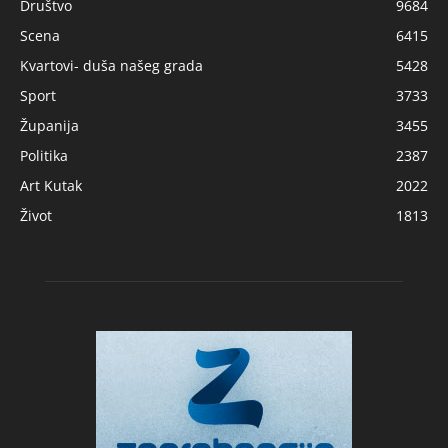
Društvo
9684
Scena
6415
Kvartovi- duša našeg grada
5428
Sport
3733
Županija
3455
Politika
2387
Art Kutak
2022
Život
1813