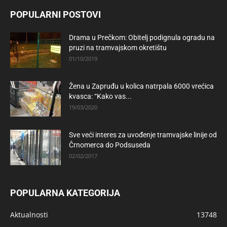
POPULARNI POSTOVI
Drama u Prečkom: Obitelj podignula ogradu na
pruzi na tramvajskom okretištu
01/10/2019
Žena u Zapruđu u kolica natrpala 6000 vrećica
kvasca: “Kako vas...
19/03/2020
Sve veći interes za uvođenje tramvajske linije od
Črnomerca do Podsuseda
02/02/2017
POPULARNA KATEGORIJA
Aktualnosti
13748