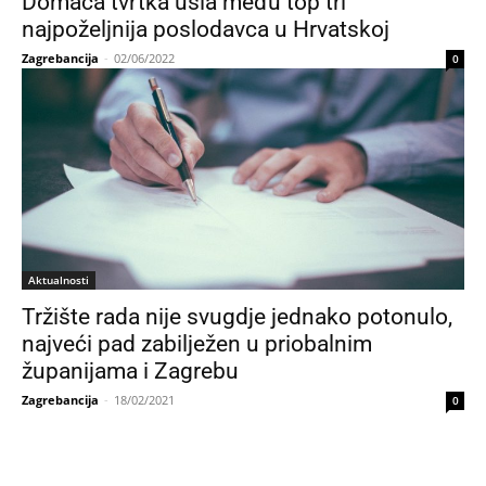
Domaća tvrtka ušla među top tri
najpoželjnija poslodavca u Hrvatskoj
Zagrebancija
-
02/06/2022
0
Aktualnosti
Tržište rada nije svugdje jednako potonulo,
najveći pad zabilježen u priobalnim
županijama i Zagrebu
Zagrebancija
-
18/02/2021
0