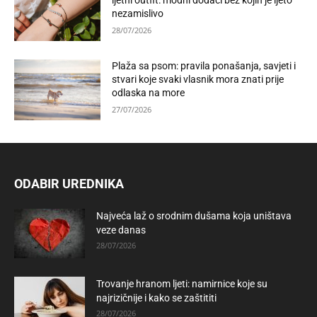
ljetni outfit: modni dodaci bez kojih je ljeto
nezamislivo
28/07/2026
Plaža sa psom: pravila ponašanja, savjeti i
stvari koje svaki vlasnik mora znati prije
odlaska na more
27/07/2026
ODABIR UREDNIKA
Najveća laž o srodnim dušama koja uništava
veze danas
28/07/2026
Trovanje hranom ljeti: namirnice koje su
najrizičnije i kako se zaštititi
28/07/2026