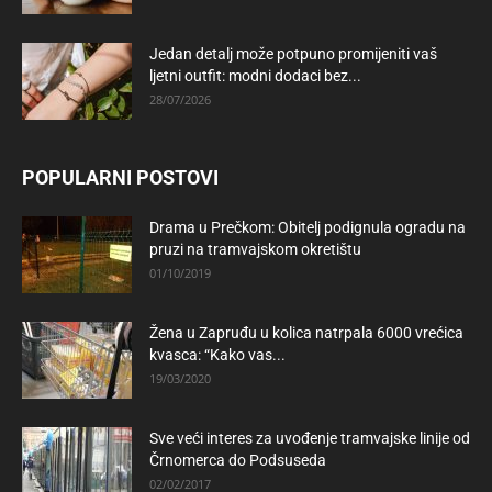
Jedan detalj može potpuno promijeniti vaš
ljetni outfit: modni dodaci bez...
28/07/2026
POPULARNI POSTOVI
Drama u Prečkom: Obitelj podignula ogradu na
pruzi na tramvajskom okretištu
01/10/2019
Žena u Zapruđu u kolica natrpala 6000 vrećica
kvasca: “Kako vas...
19/03/2020
Sve veći interes za uvođenje tramvajske linije od
Črnomerca do Podsuseda
02/02/2017