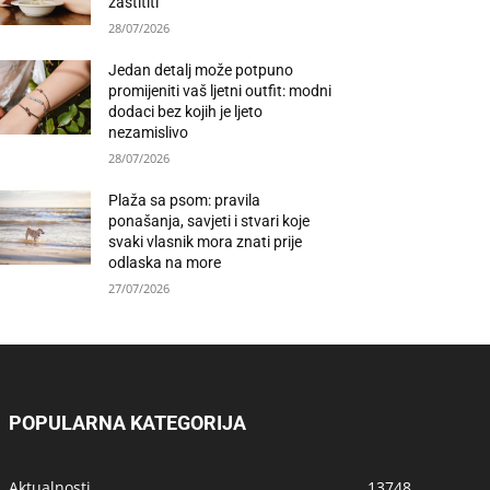
zaštititi
28/07/2026
Jedan detalj može potpuno
promijeniti vaš ljetni outfit: modni
dodaci bez kojih je ljeto
nezamislivo
28/07/2026
Plaža sa psom: pravila
ponašanja, savjeti i stvari koje
svaki vlasnik mora znati prije
odlaska na more
27/07/2026
POPULARNA KATEGORIJA
Aktualnosti
13748