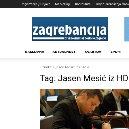
Registracija / Prijava
Marketing
Impressum
Uvjeti prenošenja član
Zagrebancija
NASLOVNA
AKTUALNOSTI
KVARTOVI
SPORT
Oznake
Jasen Mesić iz HDZ-a
Tag:
Jasen Mesić iz HD