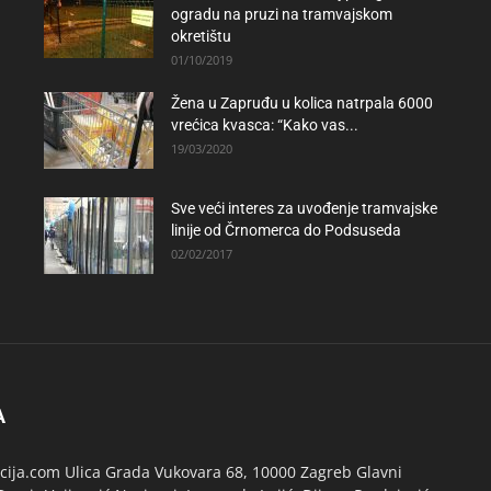
ogradu na pruzi na tramvajskom
okretištu
01/10/2019
Žena u Zapruđu u kolica natrpala 6000
vrećica kvasca: “Kako vas...
19/03/2020
Sve veći interes za uvođenje tramvajske
linije od Črnomerca do Podsuseda
02/02/2017
A
ija.com Ulica Grada Vukovara 68, 10000 Zagreb Glavni