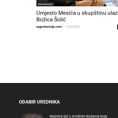
Aktualnosti
Umjesto Mesića u skupštinu ulaz
Božica Šolić
zagrebancija.com
-
11/01/2011
ODABIR UREDNIKA
Najveća laž o srodnim dušama koja