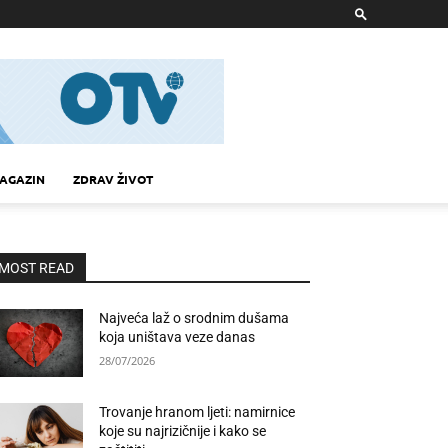
AGAZIN
ZDRAV ŽIVOT
MOST READ
Najveća laž o srodnim dušama
koja uništava veze danas
28/07/2026
Trovanje hranom ljeti: namirnice
koje su najrizičnije i kako se