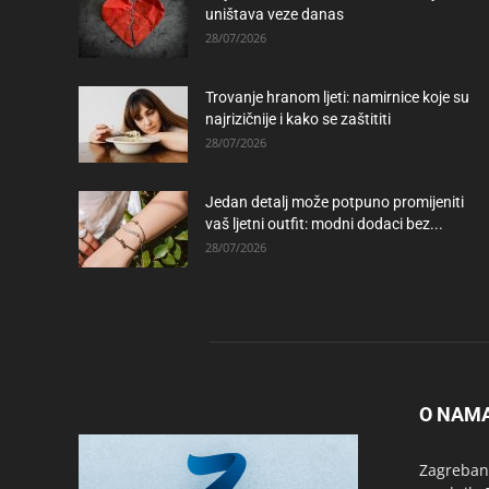
uništava veze danas
28/07/2026
Trovanje hranom ljeti: namirnice koje su
najrizičnije i kako se zaštititi
28/07/2026
Jedan detalj može potpuno promijeniti
vaš ljetni outfit: modni dodaci bez...
28/07/2026
O NAM
Zagrebanc