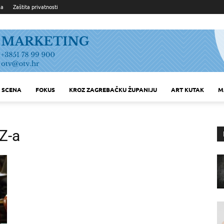
ka
Zaštita privatnosti
SCENA
FOKUS
KROZ ZAGREBAČKU ŽUPANIJU
ART KUTAK
M
Z-a