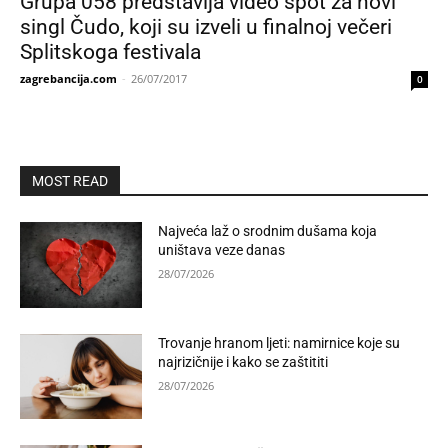
Grupa 058 predstavlja video spot za novi
singl Čudo, koji su izveli u finalnoj večeri
Splitskoga festivala
zagrebancija.com
-
26/07/2017
0
MOST READ
Najveća laž o srodnim dušama koja
uništava veze danas
28/07/2026
Trovanje hranom ljeti: namirnice koje su
najrizičnije i kako se zaštititi
28/07/2026