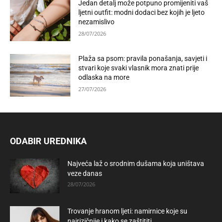
Jedan detalj može potpuno promijeniti vaš
ljetni outfit: modni dodaci bez kojih je ljeto
nezamislivo
28/07/2026
Plaža sa psom: pravila ponašanja, savjeti i
stvari koje svaki vlasnik mora znati prije
odlaska na more
27/07/2026
ODABIR UREDNIKA
Najveća laž o srodnim dušama koja uništava
veze danas
28/07/2026
Trovanje hranom ljeti: namirnice koje su
najrizičnije i kako se zaštititi