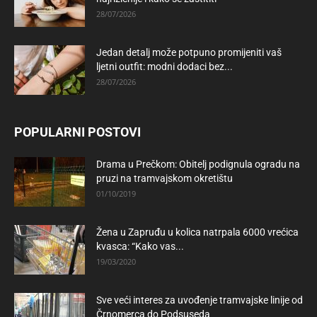
28/07/2026
Jedan detalj može potpuno promijeniti vaš
ljetni outfit: modni dodaci bez...
28/07/2026
POPULARNI POSTOVI
Drama u Prečkom: Obitelj podignula ogradu na
pruzi na tramvajskom okretištu
01/10/2019
Žena u Zapruđu u kolica natrpala 6000 vrećica
kvasca: “Kako vas...
19/03/2020
Sve veći interes za uvođenje tramvajske linije od
Črnomerca do Podsuseda