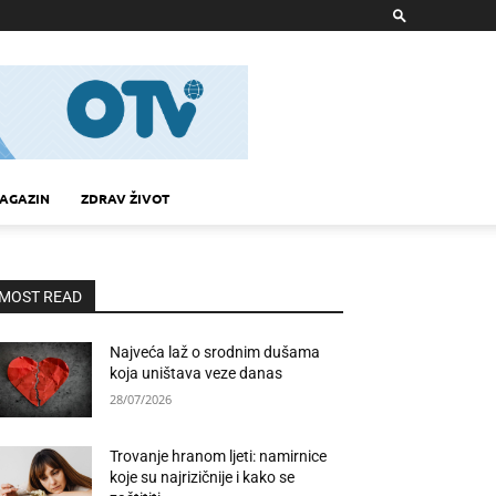
AGAZIN
ZDRAV ŽIVOT
MOST READ
Najveća laž o srodnim dušama
koja uništava veze danas
28/07/2026
Trovanje hranom ljeti: namirnice
koje su najrizičnije i kako se