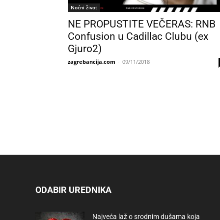
Noćni život
NE PROPUSTITE VEČERAS: RNB
Confusion u Cadillac Clubu (ex
Gjuro2)
zagrebancija.com
-
09/11/2018
ODABIR UREDNIKA
Najveća laž o srodnim dušama koja