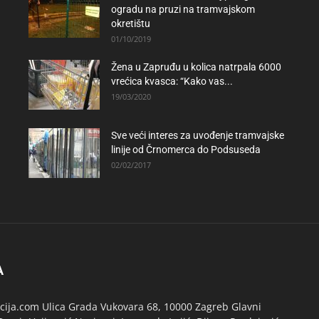
ogradu na pruzi na tramvajskom
okretištu
01/10/2019
Žena u Zapruđu u kolica natrpala 6000
vrećica kvasca: “Kako vas...
19/03/2020
Sve veći interes za uvođenje tramvajske
linije od Črnomerca do Podsuseda
02/02/2017
A
ija.com Ulica Grada Vukovara 68, 10000 Zagreb Glavni