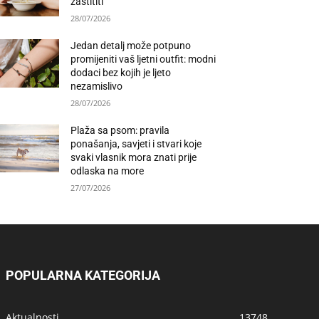
zaštititi
28/07/2026
Jedan detalj može potpuno
promijeniti vaš ljetni outfit: modni
dodaci bez kojih je ljeto
nezamislivo
28/07/2026
Plaža sa psom: pravila
ponašanja, savjeti i stvari koje
svaki vlasnik mora znati prije
odlaska na more
27/07/2026
POPULARNA KATEGORIJA
Aktualnosti
13748