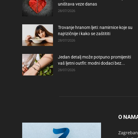
uništava veze danas
28/07/2026
Trovanje hranom ljeti: namirnice koje su
najrizičnije i kako se zaštititi
28/07/2026
Jedan detalj može potpuno promijeniti
vaš ljetni outfit: modni dodaci bez...
28/07/2026
O NAM
Zagrebanc