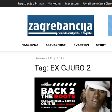
Registracija / Prijava
Marketing
Impressum
Uvjeti prenošenja član
Zagrebancija
NASLOVNA
AKTUALNOSTI
KVARTOVI
SPORT
Oznake
EX GJURO 2
Tag:
EX GJURO 2