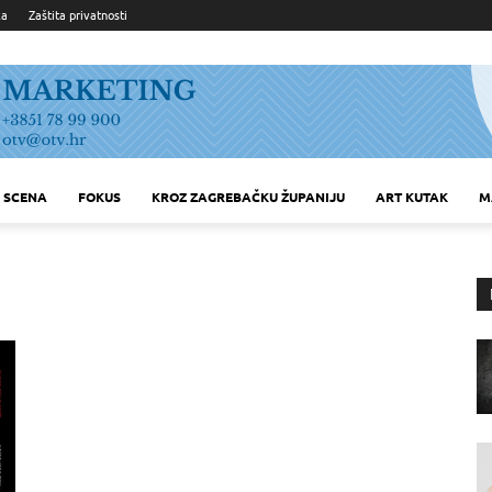
ka
Zaštita privatnosti
SCENA
FOKUS
KROZ ZAGREBAČKU ŽUPANIJU
ART KUTAK
M