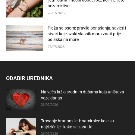
ljetni outfit: modni dodaci bez kojih je ljeto
nezamislivo
28/07/2026
Plaža sa psom: pravila ponašanja, savjeti i
stvari koje svaki vlasnik mora znati prije
odlaska na more
27/07/2026
ODABIR UREDNIKA
Najveća laž o srodnim dušama koja uništava
veze danas
28/07/2026
Trovanje hranom ljeti: namirnice koje su
najrizičnije i kako se zaštititi
28/07/2026