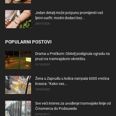
Jedan detalj može potpuno promijeniti vaš
ljetni outfit: modni dodaci bez...
28/07/2026
POPULARNI POSTOVI
Drama u Prečkom: Obitelj podignula ogradu na
pruzi na tramvajskom okretištu
01/10/2019
Žena u Zapruđu u kolica natrpala 6000 vrećica
kvasca: “Kako vas...
19/03/2020
Sve veći interes za uvođenje tramvajske linije od
Črnomerca do Podsuseda
02/02/2017