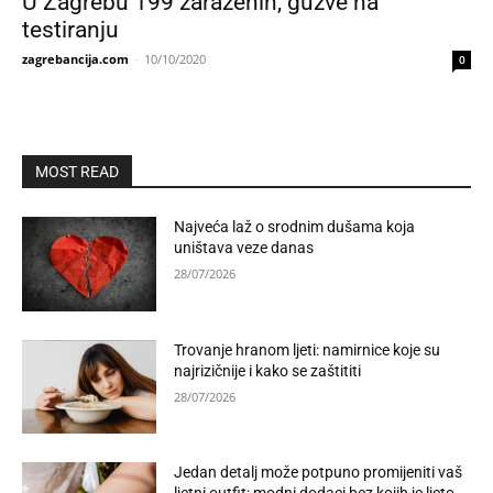
U Zagrebu 199 zaraženih, gužve na
testiranju
zagrebancija.com
-
10/10/2020
0
MOST READ
Najveća laž o srodnim dušama koja
uništava veze danas
28/07/2026
Trovanje hranom ljeti: namirnice koje su
najrizičnije i kako se zaštititi
28/07/2026
Jedan detalj može potpuno promijeniti vaš