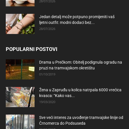
28/07/2026
Jedan detalj može potpuno promijeniti vaš
ljetni outfit: modni dodaci bez...
28/07/2026
POPULARNI POSTOVI
Drama u Prečkom: Obitelj podignula ogradu na
pruzi na tramvajskom okretištu
01/10/2019
Žena u Zapruđu u kolica natrpala 6000 vrećica
kvasca: “Kako vas...
19/03/2020
Sve veći interes za uvođenje tramvajske linije od
Črnomerca do Podsuseda