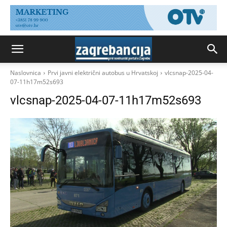
Naslovnica
Prvi javni električni autobus u Hrvatskoj
vlcsnap-2025-04-
07-11h17m52s693
vlcsnap-2025-04-07-11h17m52s693