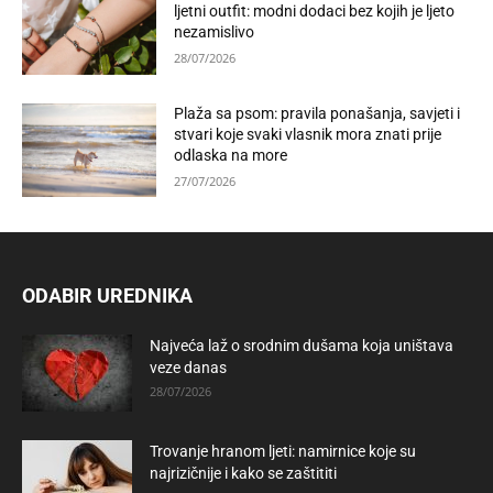
ljetni outfit: modni dodaci bez kojih je ljeto
nezamislivo
28/07/2026
Plaža sa psom: pravila ponašanja, savjeti i
stvari koje svaki vlasnik mora znati prije
odlaska na more
27/07/2026
ODABIR UREDNIKA
Najveća laž o srodnim dušama koja uništava
veze danas
28/07/2026
Trovanje hranom ljeti: namirnice koje su
najrizičnije i kako se zaštititi