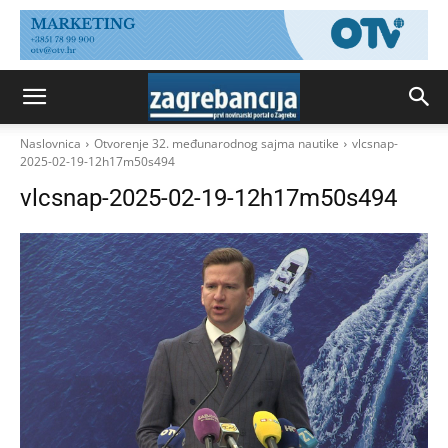
Naslovnica
Otvorenje 32. međunarodnog sajma nautike
vlcsnap-
2025-02-19-12h17m50s494
vlcsnap-2025-02-19-12h17m50s494