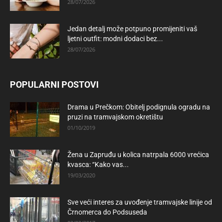
28/07/2026
Jedan detalj može potpuno promijeniti vaš
ljetni outfit: modni dodaci bez...
28/07/2026
POPULARNI POSTOVI
Drama u Prečkom: Obitelj podignula ogradu na
pruzi na tramvajskom okretištu
01/10/2019
Žena u Zapruđu u kolica natrpala 6000 vrećica
kvasca: “Kako vas...
19/03/2020
Sve veći interes za uvođenje tramvajske linije od
Črnomerca do Podsuseda