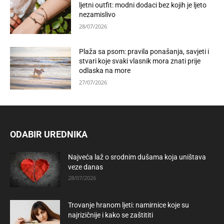
ljetni outfit: modni dodaci bez kojih je ljeto
nezamislivo
28/07/2026
Plaža sa psom: pravila ponašanja, savjeti i
stvari koje svaki vlasnik mora znati prije
odlaska na more
27/07/2026
ODABIR UREDNIKA
Najveća laž o srodnim dušama koja uništava
veze danas
28/07/2026
Trovanje hranom ljeti: namirnice koje su
najrizičnije i kako se zaštititi