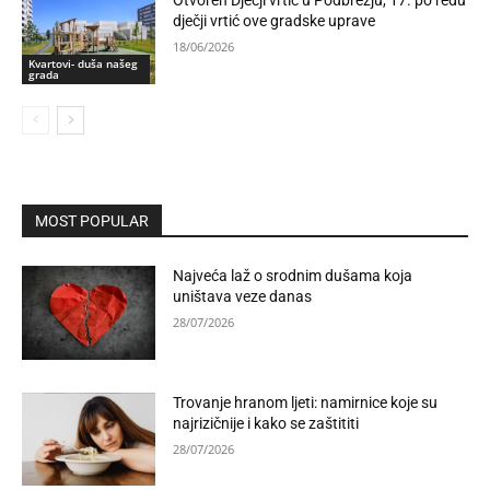
Otvoren Dječji vrtić u Podbrežju, 17. po redu
dječji vrtić ove gradske uprave
18/06/2026
Kvartovi- duša našeg
grada
MOST POPULAR
Najveća laž o srodnim dušama koja
uništava veze danas
28/07/2026
Trovanje hranom ljeti: namirnice koje su
najrizičnije i kako se zaštititi
28/07/2026