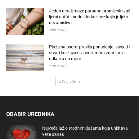
Jedan detalj može potpuno promijeniti vaš
ljetni outfit: modni dodaci bez kojih je ljeto
nezamislivo
28/07/2026
Plaža sa psom: pravila ponašanja, savjeti i
stvari koje svaki vlasnik mora znati prije
odlaska na more
27/07/2026
Učitaj više
ODABIR UREDNIKA
Najveća laž o srodnim dušama koja uništava
veze danas