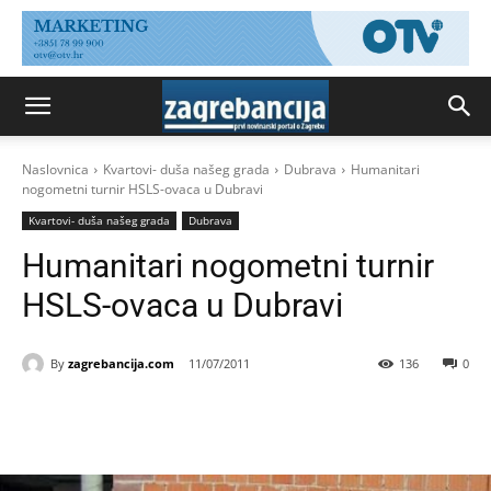
Naslovnica
Kvartovi- duša našeg grada
Dubrava
Humanitari
nogometni turnir HSLS-ovaca u Dubravi
Kvartovi- duša našeg grada
Dubrava
Humanitari nogometni turnir
HSLS-ovaca u Dubravi
By
zagrebancija.com
11/07/2011
136
0