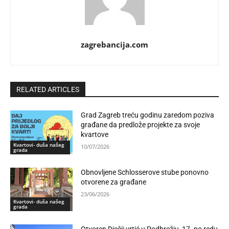
zagrebancija.com
RELATED ARTICLES
Grad Zagreb treću godinu zaredom poziva
građane da predlože projekte za svoje
kvartove
Kvartovi- duša našeg
10/07/2026
grada
Obnovljene Schlosserove stube ponovno
otvorene za građane
23/06/2026
Kvartovi- duša našeg
grada