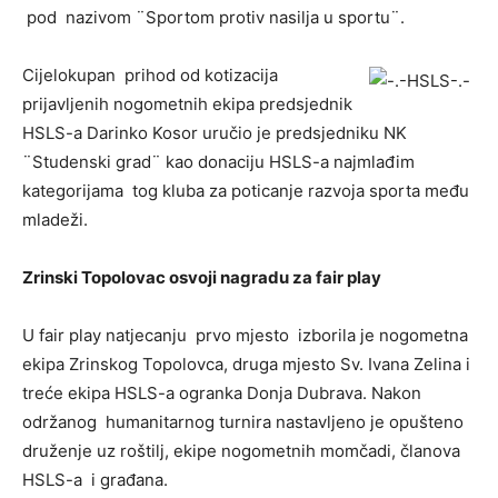
pod nazivom ¨Sportom protiv nasilja u sportu¨.
Cijelokupan prihod od kotizacija
prijavljenih nogometnih ekipa predsjednik
HSLS-a Darinko Kosor uručio je predsjedniku NK
¨Studenski grad¨ kao donaciju HSLS-a najmlađim
kategorijama tog kluba za poticanje razvoja sporta među
mladeži.
Zrinski Topolovac osvoji nagradu za fair play
U fair play natjecanju prvo mjesto izborila je nogometna
ekipa Zrinskog Topolovca, druga mjesto Sv. Ivana Zelina i
treće ekipa HSLS-a ogranka Donja Dubrava. Nakon
održanog humanitarnog turnira nastavljeno je opušteno
druženje uz roštilj, ekipe nogometnih momčadi, članova
HSLS-a i građana.