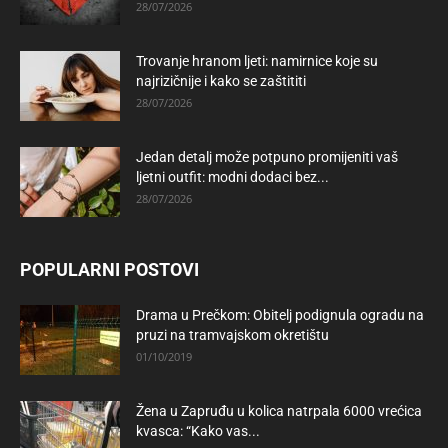
28/07/2026
Trovanje hranom ljeti: namirnice koje su
najrizičnije i kako se zaštititi
28/07/2026
Jedan detalj može potpuno promijeniti vaš
ljetni outfit: modni dodaci bez...
28/07/2026
POPULARNI POSTOVI
Drama u Prečkom: Obitelj podignula ogradu na
pruzi na tramvajskom okretištu
01/10/2019
Žena u Zapruđu u kolica natrpala 6000 vrećica
kvasca: “Kako vas...