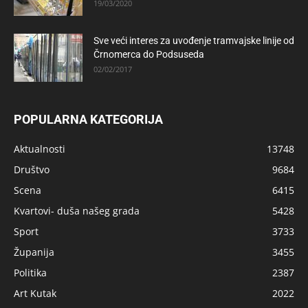
19/03/2020
Sve veći interes za uvođenje tramvajske linije od
Črnomerca do Podsuseda
02/02/2017
POPULARNA KATEGORIJA
Aktualnosti
13748
Društvo
9684
Scena
6415
Kvartovi- duša našeg grada
5428
Sport
3733
Županija
3455
Politika
2387
Art Kutak
2022