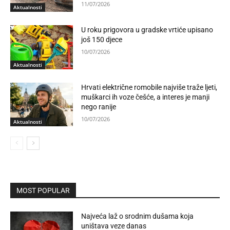
11/07/2026
Aktualnosti
U roku prigovora u gradske vrtiće upisano
još 150 djece
10/07/2026
Aktualnosti
Hrvati električne romobile najviše traže ljeti,
muškarci ih voze češće, a interes je manji
nego ranije
10/07/2026
Aktualnosti
MOST POPULAR
Najveća laž o srodnim dušama koja
uništava veze danas