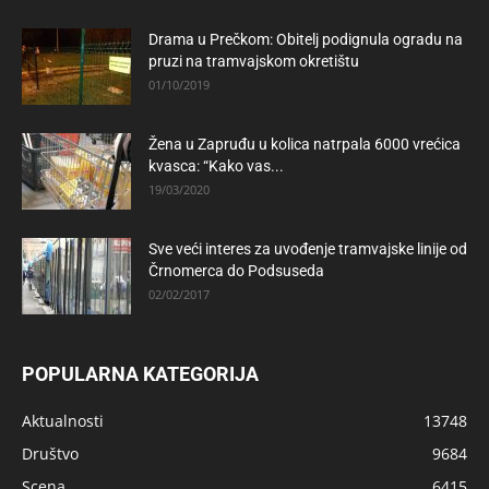
Drama u Prečkom: Obitelj podignula ogradu na
pruzi na tramvajskom okretištu
01/10/2019
Žena u Zapruđu u kolica natrpala 6000 vrećica
kvasca: “Kako vas...
19/03/2020
Sve veći interes za uvođenje tramvajske linije od
Črnomerca do Podsuseda
02/02/2017
POPULARNA KATEGORIJA
Aktualnosti
13748
Društvo
9684
Scena
6415