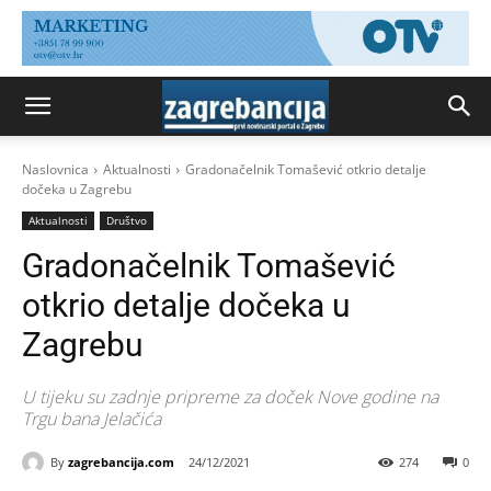
Naslovnica
Aktualnosti
Gradonačelnik Tomašević otkrio detalje
dočeka u Zagrebu
Aktualnosti
Društvo
Gradonačelnik Tomašević
otkrio detalje dočeka u
Zagrebu
U tijeku su zadnje pripreme za doček Nove godine na
Trgu bana Jelačića
By
zagrebancija.com
24/12/2021
274
0