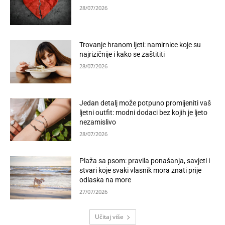
28/07/2026
Trovanje hranom ljeti: namirnice koje su
najrizičnije i kako se zaštititi
28/07/2026
Jedan detalj može potpuno promijeniti vaš
ljetni outfit: modni dodaci bez kojih je ljeto
nezamislivo
28/07/2026
Plaža sa psom: pravila ponašanja, savjeti i
stvari koje svaki vlasnik mora znati prije
odlaska na more
27/07/2026
Učitaj više