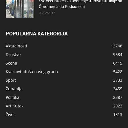
Sve veći interes za uvođenje tramvajske linije od
Črnomerca do Podsuseda
02/02/2017
POPULARNA KATEGORIJA
Aktualnosti
13748
Društvo
9684
Scena
6415
Kvartovi- duša našeg grada
5428
Sport
3733
Županija
3455
Politika
2387
Art Kutak
2022
Život
1813