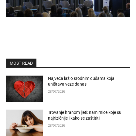
MOST READ
Najveća laž o srodnim dušama koja
uništava veze danas
28/07/2026
Trovanje hranom ljeti: namirnice koje su
najrizičnije i kako se zaštititi
28/07/2026