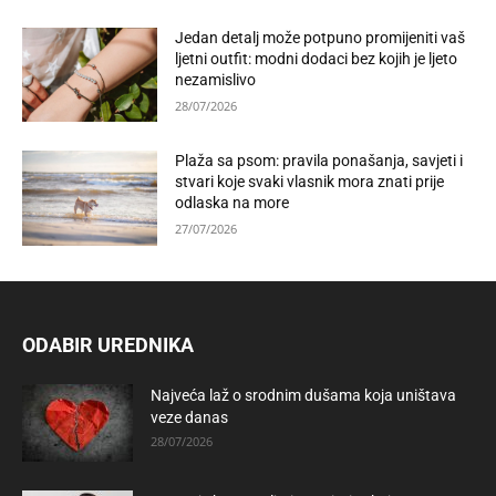
Jedan detalj može potpuno promijeniti vaš
ljetni outfit: modni dodaci bez kojih je ljeto
nezamislivo
28/07/2026
Plaža sa psom: pravila ponašanja, savjeti i
stvari koje svaki vlasnik mora znati prije
odlaska na more
27/07/2026
ODABIR UREDNIKA
Najveća laž o srodnim dušama koja uništava
veze danas
28/07/2026