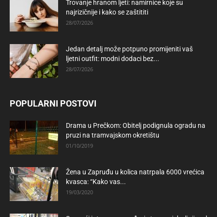
Trovanje hranom ljeti: namirnice koje su
najrizičnije i kako se zaštititi
28/07/2026
Jedan detalj može potpuno promijeniti vaš
ljetni outfit: modni dodaci bez...
28/07/2026
POPULARNI POSTOVI
Drama u Prečkom: Obitelj podignula ogradu na
pruzi na tramvajskom okretištu
01/10/2019
Žena u Zapruđu u kolica natrpala 6000 vrećica
kvasca: “Kako vas...
19/03/2020