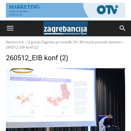
Naslovnica
U gradu Zagrebu je između 54 i 84 tisuće praznih stanova
260512_EIB konf (2)
260512_EIB konf (2)