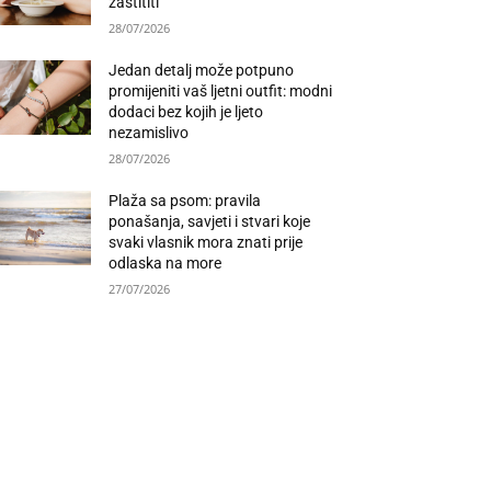
zaštititi
28/07/2026
Jedan detalj može potpuno
promijeniti vaš ljetni outfit: modni
dodaci bez kojih je ljeto
nezamislivo
28/07/2026
Plaža sa psom: pravila
ponašanja, savjeti i stvari koje
svaki vlasnik mora znati prije
odlaska na more
27/07/2026