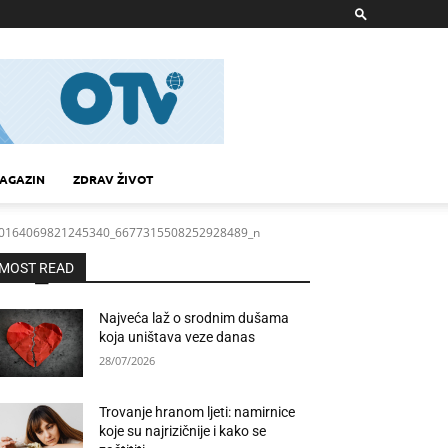
AGAZIN
ZDRAV ŽIVOT
0164069821245340_6677315508252928489_n
89_n
MOST READ
Najveća laž o srodnim dušama
koja uništava veze danas
28/07/2026
Trovanje hranom ljeti: namirnice
koje su najrizičnije i kako se