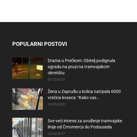
POPULARNI POSTOVI
Drama u Prečkom: Obitelj podignula
ogradu na pruzi na tramvajskom
okretištu
01/10/2019
Žena u Zapruđu u kolica natrpala 6000
vrećica kvasca: “Kako vas...
19/03/2020
Sve veći interes za uvođenje tramvajske
linije od Črnomerca do Podsuseda
02/02/2017