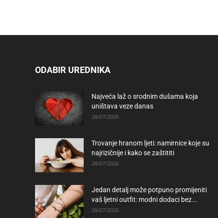
ODABIR UREDNIKA
Najveća laž o srodnim dušama koja
uništava veze danas
28/07/2026
Trovanje hranom ljeti: namirnice koje su
najrizičnije i kako se zaštititi
28/07/2026
Jedan detalj može potpuno promijeniti
vaš ljetni outfit: modni dodaci bez...
28/07/2026