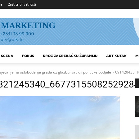
ka
Zaštita privatnosti
SCENA
FOKUS
KROZ ZAGREBAČKU ŽUPANIJU
ART KUTAK
M
Sjećanje na oslobođenje grada uz glazbu, vatru i političke podjele
691420438_1
821245340_66773155082529284