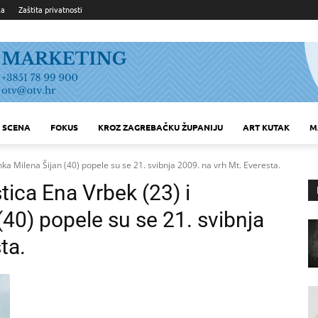
ka
Zaštita privatnosti
SCENA
FOKUS
KROZ ZAGREBAČKU ŽUPANIJU
ART KUTAK
M
nka Milena Šijan (40) popele su se 21. svibnja 2009. na vrh Mt. Everesta.
tica Ena Vrbek (23) i
(40) popele su se 21. svibnja
ta.