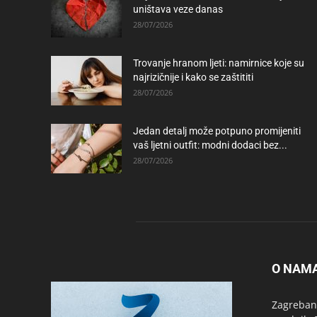
uništava veze danas
28/07/2026
Trovanje hranom ljeti: namirnice koje su
najrizičnije i kako se zaštititi
28/07/2026
Jedan detalj može potpuno promijeniti
vaš ljetni outfit: modni dodaci bez...
28/07/2026
O NAM
Zagrebanc