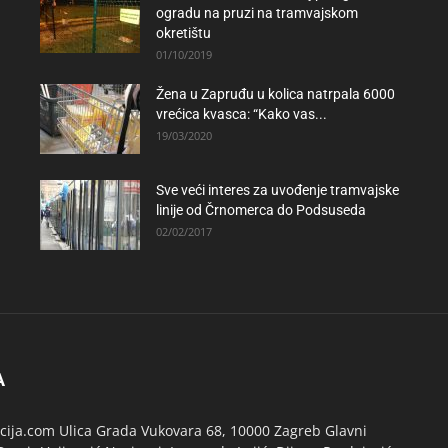
ogradu na pruzi na tramvajskom
okretištu
01/10/2019
Žena u Zapruđu u kolica natrpala 6000
vrećica kvasca: “Kako vas...
19/03/2020
Sve veći interes za uvođenje tramvajske
linije od Črnomerca do Podsuseda
02/02/2017
A
ija.com Ulica Grada Vukovara 68, 10000 Zagreb Glavni