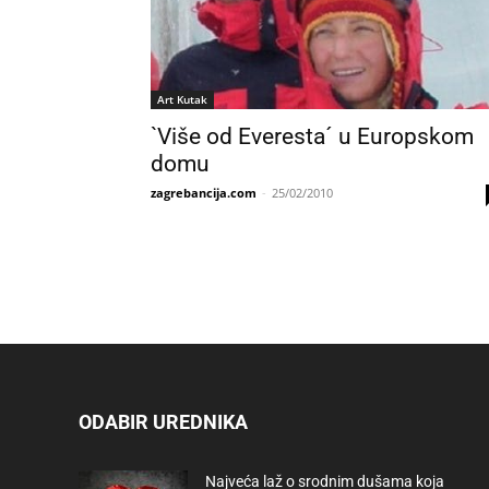
Art Kutak
`Više od Everesta´ u Europskom
domu
zagrebancija.com
-
25/02/2010
ODABIR UREDNIKA
Najveća laž o srodnim dušama koja