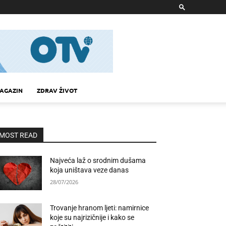
AGAZIN
ZDRAV ŽIVOT
MOST READ
Najveća laž o srodnim dušama
koja uništava veze danas
28/07/2026
Trovanje hranom ljeti: namirnice
koje su najrizičnije i kako se