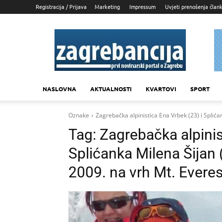
Registracija / Prijava
Marketing
Impressum
Uvjeti prenošenja član
Zagrebancija
NASLOVNA
AKTUALNOSTI
KVARTOVI
SPORT
Oznake
Zagrebačka alpinistica Ena Vrbek (23) i Splića
Tag:
Zagrebačka alpinis
Splićanka Milena Šijan 
2009. na vrh Mt. Everes