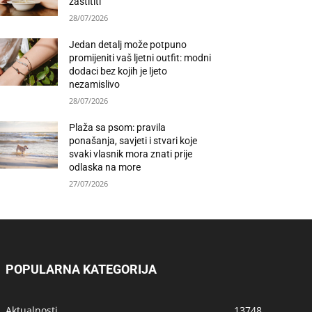
zaštititi
28/07/2026
Jedan detalj može potpuno
promijeniti vaš ljetni outfit: modni
dodaci bez kojih je ljeto
nezamislivo
28/07/2026
Plaža sa psom: pravila
ponašanja, savjeti i stvari koje
svaki vlasnik mora znati prije
odlaska na more
27/07/2026
POPULARNA KATEGORIJA
Aktualnosti
13748