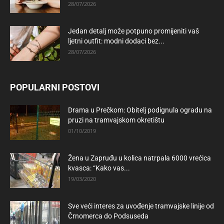
28/07/2026
Jedan detalj može potpuno promijeniti vaš
ljetni outfit: modni dodaci bez...
28/07/2026
POPULARNI POSTOVI
Drama u Prečkom: Obitelj podignula ogradu na
pruzi na tramvajskom okretištu
01/10/2019
Žena u Zapruđu u kolica natrpala 6000 vrećica
kvasca: “Kako vas...
19/03/2020
Sve veći interes za uvođenje tramvajske linije od
Črnomerca do Podsuseda