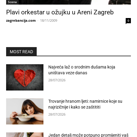
Scena
Plavi orkestar u ožujku u Areni Zagreb
zagrebancija.com
-
18/11/2009
0
MOST READ
Najveća laž o srodnim dušama koja
uništava veze danas
28/07/2026
Trovanje hranom ljeti: namirnice koje su
najrizičnije i kako se zaštititi
28/07/2026
Jedan detalj može potpuno promijeniti vaš