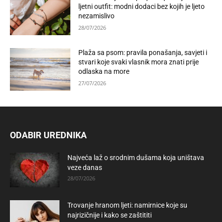
ljetni outfit: modni dodaci bez kojih je ljeto
nezamislivo
28/07/2026
Plaža sa psom: pravila ponašanja, savjeti i
stvari koje svaki vlasnik mora znati prije
odlaska na more
27/07/2026
ODABIR UREDNIKA
Najveća laž o srodnim dušama koja uništava
veze danas
28/07/2026
Trovanje hranom ljeti: namirnice koje su
najrizičnije i kako se zaštititi