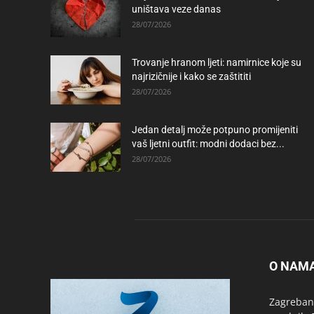
uništava veze danas
28/07/2026
Trovanje hranom ljeti: namirnice koje su
najrizičnije i kako se zaštititi
28/07/2026
Jedan detalj može potpuno promijeniti
vaš ljetni outfit: modni dodaci bez...
28/07/2026
O NAM
Zagrebanc