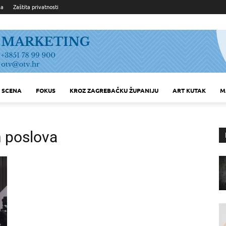
ka
Zaštita privatnosti
SCENA
FOKUS
KROZ ZAGREBAČKU ŽUPANIJU
ART KUTAK
M
h poslova