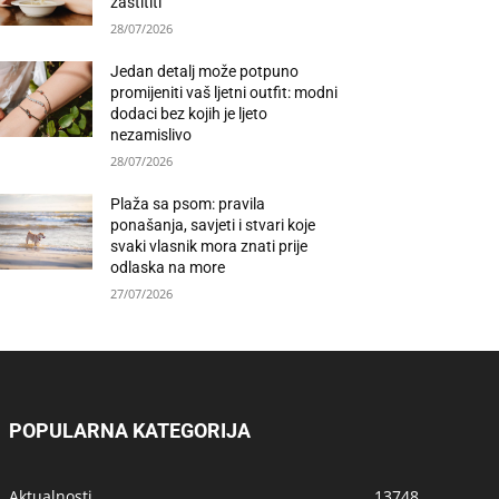
zaštititi
28/07/2026
Jedan detalj može potpuno
promijeniti vaš ljetni outfit: modni
dodaci bez kojih je ljeto
nezamislivo
28/07/2026
Plaža sa psom: pravila
ponašanja, savjeti i stvari koje
svaki vlasnik mora znati prije
odlaska na more
27/07/2026
POPULARNA KATEGORIJA
Aktualnosti
13748