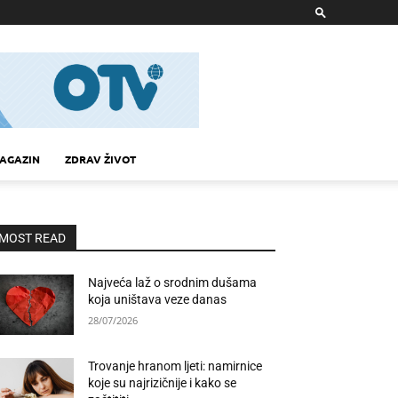
AGAZIN
ZDRAV ŽIVOT
MOST READ
Najveća laž o srodnim dušama
koja uništava veze danas
28/07/2026
Trovanje hranom ljeti: namirnice
koje su najrizičnije i kako se