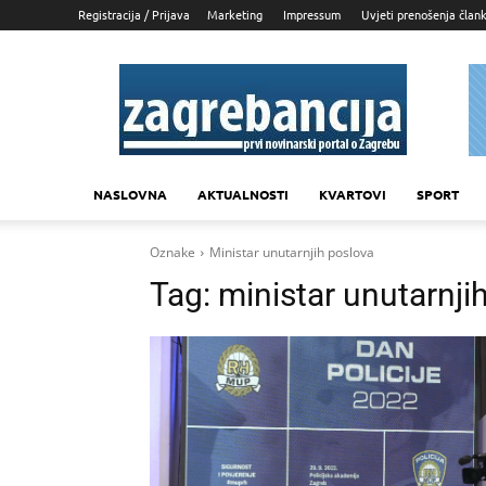
Registracija / Prijava
Marketing
Impressum
Uvjeti prenošenja član
Zagrebancija
NASLOVNA
AKTUALNOSTI
KVARTOVI
SPORT
Oznake
Ministar unutarnjih poslova
Tag:
ministar unutarnji