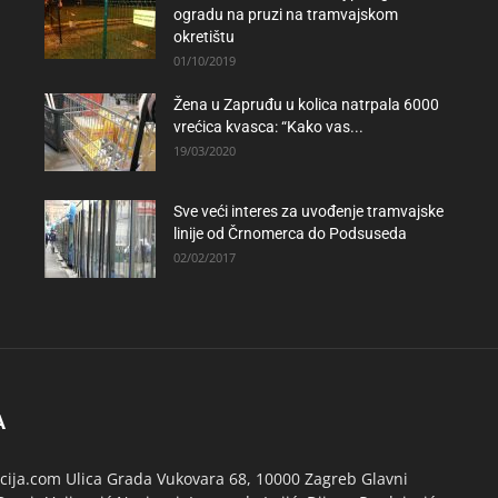
ogradu na pruzi na tramvajskom
okretištu
01/10/2019
Žena u Zapruđu u kolica natrpala 6000
vrećica kvasca: “Kako vas...
19/03/2020
Sve veći interes za uvođenje tramvajske
linije od Črnomerca do Podsuseda
02/02/2017
A
ija.com Ulica Grada Vukovara 68, 10000 Zagreb Glavni