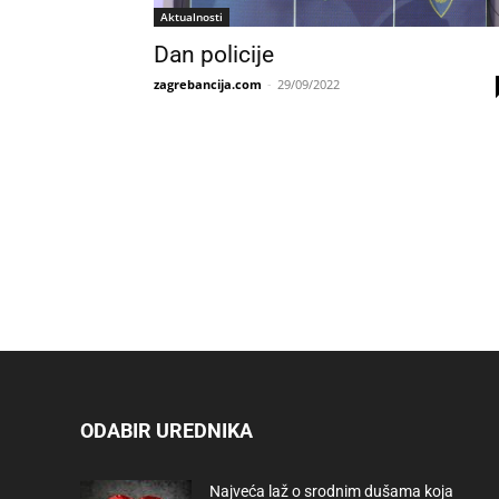
Aktualnosti
Dan policije
zagrebancija.com
-
29/09/2022
ODABIR UREDNIKA
Najveća laž o srodnim dušama koja