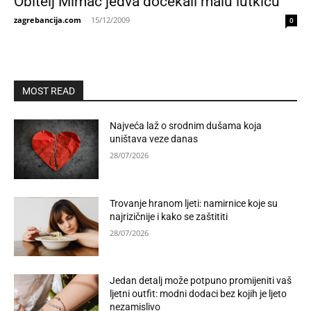
Obitelj Mimac jedva dočekali malu lutkicu
zagrebancija.com
-
15/12/2009
0
MOST READ
Najveća laž o srodnim dušama koja
uništava veze danas
28/07/2026
Trovanje hranom ljeti: namirnice koje su
najrizičnije i kako se zaštititi
28/07/2026
Jedan detalj može potpuno promijeniti vaš
ljetni outfit: modni dodaci bez kojih je ljeto
nezamislivo