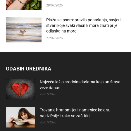
28/07/2026
Plaža sa psom: pravila ponašanja, savjeti i
stvari koje svaki vlasnik mora znati prije
odlaska na more
27/07/2026
ODABIR UREDNIKA
Najveća laž o srodnim dušama koja uništava
veze danas
28/07/2026
Trovanje hranom ljeti: namirnice koje su
najrizičnije i kako se zaštititi
28/07/2026