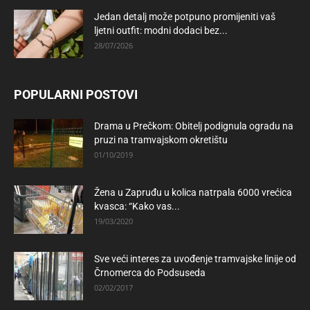
Jedan detalj može potpuno promijeniti vaš
ljetni outfit: modni dodaci bez...
28/07/2026
POPULARNI POSTOVI
Drama u Prečkom: Obitelj podignula ogradu na
pruzi na tramvajskom okretištu
01/10/2019
Žena u Zapruđu u kolica natrpala 6000 vrećica
kvasca: “Kako vas...
19/03/2020
Sve veći interes za uvođenje tramvajske linije od
Črnomerca do Podsuseda
02/02/2017