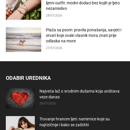
ljetni outfit: modni dodaci bez kojih je ljeto
nezamislivo
28/07/2026
Plaža sa psom: pravila ponašanja, savjeti i
stvari koje svaki vlasnik mora znati prije
odlaska na more
27/07/2026
ODABIR UREDNIKA
Najveća laž o srodnim dušama koja uništava
veze danas
28/07/2026
Trovanje hranom ljeti: namirnice koje su
najrizičnije i kako se zaštititi