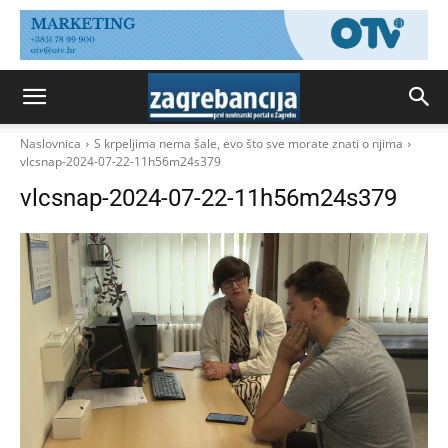
Naslovnica
S krpeljima nema šale, evo što sve morate znati o njima
vlcsnap-2024-07-22-11h56m24s379
vlcsnap-2024-07-22-11h56m24s379