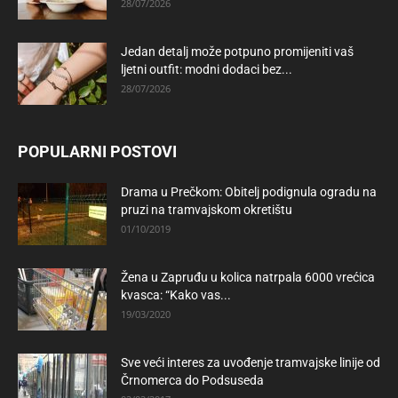
28/07/2026
Jedan detalj može potpuno promijeniti vaš
ljetni outfit: modni dodaci bez...
28/07/2026
POPULARNI POSTOVI
Drama u Prečkom: Obitelj podignula ogradu na
pruzi na tramvajskom okretištu
01/10/2019
Žena u Zapruđu u kolica natrpala 6000 vrećica
kvasca: “Kako vas...
19/03/2020
Sve veći interes za uvođenje tramvajske linije od
Črnomerca do Podsuseda